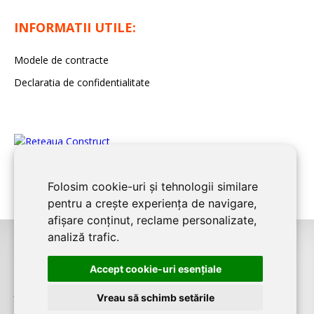
INFORMATII UTILE:
Modele de contracte
Declaratia de confidentialitate
Folosim cookie-uri și tehnologii similare
pentru a crește experiența de navigare,
afișare conținut, reclame personalizate,
analiză trafic.
©2026
BUCURESTI CONSTRUCT
este un serviciu de promovare online
Accept cookie-uri esenţiale
pentru firme. Proiect digital dezvoltat de
LIVE COMMUNICATIONS SRL
,
J12/4191/2006, RO19492087
Vreau să schimb setările