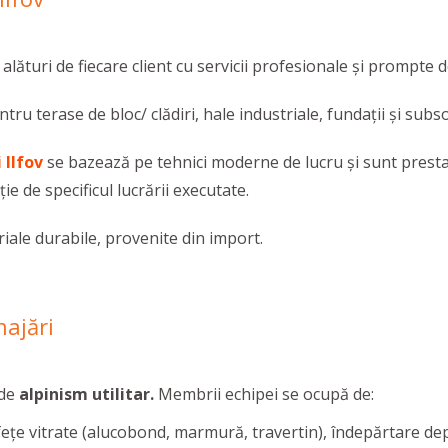
 alături de fiecare client cu servicii profesionale și prompte de
ntru terase de bloc/ clădiri, hale industriale, fundații şi subso
 Ilfov
se bazează pe tehnici moderne de lucru și sunt prestate
ție de specificul lucrării executate.
ale durabile, provenite din import.
najări
 de
alpinism utilitar.
Membrii echipei se ocupă de:
afețe vitrate (alucobond, marmură, travertin), îndepărtare de