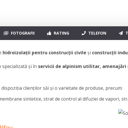
FOTOGRAFII
RATING
TELEFON
T
de
hidroizolații pentru construcții civile
și
construcții indu
 specializată și în
servicii de
alpinism utilitar, amenajări ș
dispoziţia clienţilor săi şi o varietate de produse, precum:
rane sintetice, strat de control al difuziei de vapori, strat
Ilfov