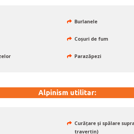
Burlanele
Coșuri de fum
zelor
Parazăpezi
Alpinism utilitar:
Curățare și spălare sup
travertin)