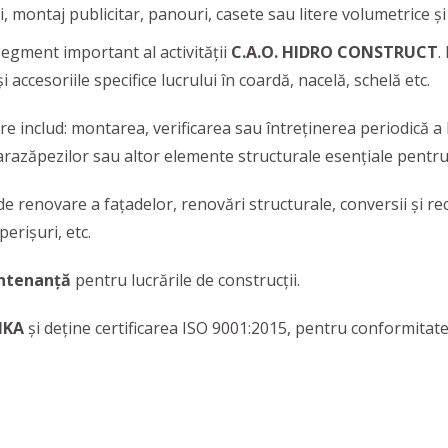
ri, montaj publicitar, panouri, casete sau litere volumetrice și
segment important al activității
C.A.O. HIDRO CONSTRUCT
.
accesoriile specifice lucrului în coardă, nacelă, schelă etc.
re includ: montarea, verificarea sau întreținerea periodică a
razăpezilor sau altor elemente structurale esențiale pentru 
de renovare a fațadelor, renovări structurale, conversii și rec
erișuri, etc.
ntenanță
pentru lucrările de construcții.
IKA
şi deţine certificarea ISO 9001:2015, pentru conformitate