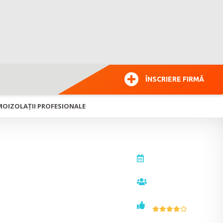
ÎNSCRIERE FIRMĂ
RMOIZOLAŢII PROFESIONALE
actualizat la
26.01.2026
vizualizări
10871
voturi
4