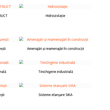
TRUCT
Hidroizolație
ești
Amenajări și reamenajări în construcții
onală
Tinichigerie industrială
eşti
Sisteme etanşare SIKA