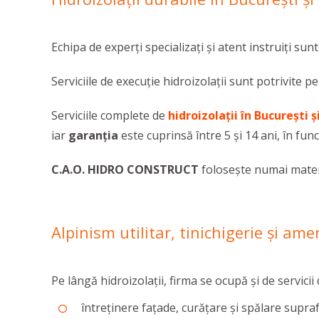
Echipa de experți specializați și atent instruiți sunt
Serviciile de execuţie hidroizolaţii sunt potrivite pe
Serviciile complete de
hidroizolații în București și
iar
garanția
este cuprinsă între 5 și 14 ani, în func
C.A.O. HIDRO CONSTRUCT
folosește numai materi
Alpinism utilitar, tinichigerie şi ame
Pe lângă hidroizolații, firma se ocupă și de servicii
întreținere fațade, curățare și spălare supr