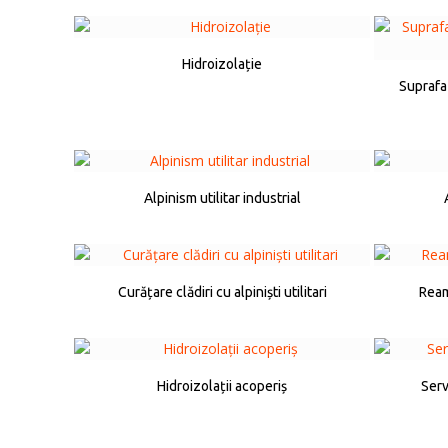
Hidroizolație
Suprafaț
Alpinism utilitar industrial
Curățare clădiri cu alpiniști utilitari
Ream
Hidroizolații acoperiș
Serv