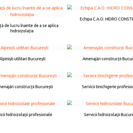
Echipa C.A.O. HIDRO CONS
ă de lucru înainte de a se aplica
hidroizolația
Alpiniști utilitari București
Amenajări construcții Bucur
enajări construcții București
Servicii tinichigerie profesi
icii hidroizolaţii profesionale
Servicii hidroizolaţii Bucur