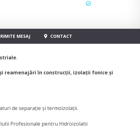
status
actualizat
RIMITE MESAJ
CONTACT
striale
.
i reamenajări în construcții, izolații fonice și
uri de separaţie şi termoizolaţii.