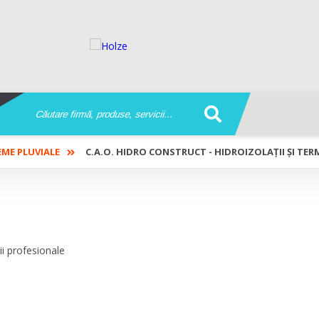
EME PLUVIALE
C.A.O. HIDRO CONSTRUCT - HIDROIZOLAŢII ŞI TE
zolaţii şi termoizolaţii