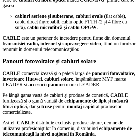
găsesc:
cabluri aeriene și subterane, cabluri ovale
(flat cable),
cablu direct îngropabil, cablu optic FTTH (2 și 4 fibre cu
șufă),
cablu microfibră și cablu OPGW
.
CABLE
este un partener de încredere pentru firme din domeniul
transmisiei radio, internet şi supravegere video
, fiind un furnizor
renumit în domeniul telecomunicaţiilor.
Panouri fotovoltaice și cabluri solare
CABLE
comercializează şi o paletă largă de
panouri fotovoltaice
,
invertoare Huawei
,
cabluri solare
, împământare MYF marca
LEADER și
accesorii panouri
marca LEADER.
Pe lângă gama vastă de cabluri și produse de conetică,
CABLE
furnizează și o gamă variată de
echipamente de lipit
și
măsură
fibră optică
, dar și
truse
pentru
montaj
rapid
al produselor
comercializate.
Astfel,
CABLE
distribuie exclusiv produse sigure, demne de
utilizarea profesioniştilor în domeniu, distribuind
echipamente de
telecomunicaţii la nivel naţional în România
.