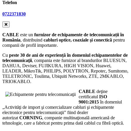
Telefon
0722371830
CABLE
este un
furnizor de echipamente de telecomunicații în
România
, distribuind
cabluri optice, coaxiale şi conectică
pentru
companii de profil importante.
Cu
peste 30 de ani de experiență în domeniul echipamentelor de
telecomunicaţii
, compania este furnizor al brandurilor BLUESUN,
DAHUA, Deviser, FUJIKURA, HIGH VISION, Huawei,
LEADER, MikroTik, PHILIPS, POLYTRON, Repotec, Sumitomo,
TELETRONIC, Toulima, Ubiquiti Networks, ZTE, 2MKABLO,
TRIOKABLO.
CABLE
deţine
certificatul
ISO
9001:2015
în domeniul
„Activităţi de import şi comercializare cabluri şi echipamente
electronice pentru telecomunicaţii” fiind dealer
autorizat
CORNING
, companie multinaţională americană de
tehnologie, care a fabricat pentru prima dată cablul cu fibră optică.