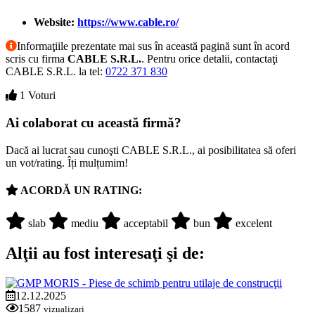
Website:
https://www.cable.ro/
Informaţiile prezentate mai sus în această pagină sunt în acord
scris cu firma
CABLE S.R.L.
. Pentru orice detalii, contactaţi
CABLE S.R.L. la tel:
0722 371 830
1 Voturi
Ai colaborat cu această firmă?
Dacă ai lucrat sau cunoşti CABLE S.R.L., ai posibilitatea să oferi
un vot/rating. Îți mulțumim!
ACORDĂ UN RATING:
slab
mediu
acceptabil
bun
excelent
Alţii au fost interesaţi şi de:
12.12.2025
1587
vizualizari