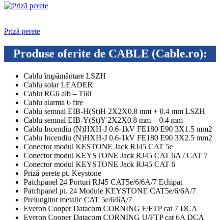
Priză perete
Produse oferite de CABLE (Cable.ro):
Cablu împământare LSZH
Cablu solar LEADER
Cablu RG6 alb – T60
Cablu alarma 6 fire
Cablu semnal EIB-H(St)H 2X2X0.8 mm + 0.4 mm LSZH
Cablu semnal EIB-Y(St)Y 2X2X0.8 mm + 0.4 mm
Cablu Incendiu (N)HXH-J 0.6-1kV FE180 E90 3X1.5 mm2
Cablu Incendiu (N)HXH-J 0.6-1kV FE180 E90 3X2.5 mm2
Conector modul KESTONE Jack RJ45 CAT 5e
Conector modul KEYSTONE Jack RJ45 CAT 6A / CAT 7
Conector modul KEYSTONE Jack RJ45 CAT 6
Priză perete pt. Keystone
Patchpanel 24 Porturi RJ45 CAT5e/6/6A/7 Echipat
Patchpanel pt. 24 Module KEYSTONE CAT5e/6/6A/7
Prelungitor metalic CAT 5e/6/6A/7
Everon Cooper Datacom CORNING F/FTP cat 7 DCA
Everon Cooper Datacom CORNING U/FTP cat 6A DCA