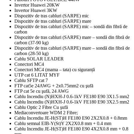
Invertor Huawei 20KW
Invertor Huawei 3KW
Dispozitiv de tras cabluri (SARPE) mic
Dispozitiv de tras cabluri (SARPE) mare
Dispozitiv de tras cabluri (SARPE) mic – sondă din fibră de
carbon
Dispozitiv de tras cabluri (SARPE) mare – sondă din fibră de
carbon (37-90 kg)
Dispozitiv de tras cabluri (SARPE) mare – sondă din fibră de
carbon (28-50 kg)
Cablu SOLAR LEADER
Conectori MC4
Conectori MC4 (mama – tata) cu siguranță
UTP cat 6 LITAT MYF
Cablu SFTP cat 7
FTP cat5e 24AWG + 2x0.75mm2 cu şufă
FTP cat 5e cu şufă, 24 AWG
Cablu Incendiu (N)HXH-J 0.6-1kV FE180 E90 3X1.5 mm2
Cablu Incendiu (N)HXH-J 0.6-1kV FE180 E90 3X2.5 mm2
Cablu Optic 2 Fibre Cu şufă
Mediaconvertoare WDM 2 Fibre;
Cablu Incendiu JE-H(ST)H FE180 E90 2X2X0.8 + 0.8mm
Cablu semnal EIB-Y(St)Y 2X2X0.8 mm + 0.4 mm
Cablu Incendiu JE-H(ST)H FE180 E90 4X2X0.8 mm + 0.8