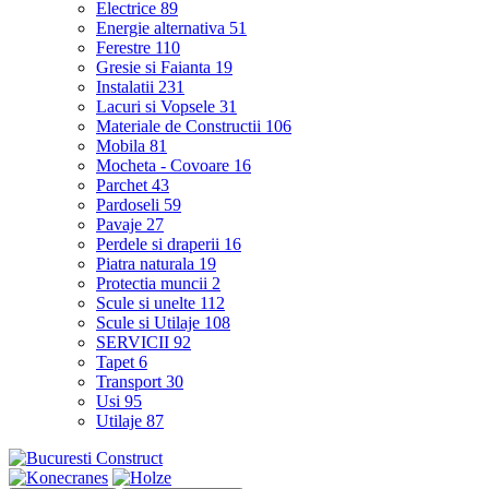
Electrice
89
Energie alternativa
51
Ferestre
110
Gresie si Faianta
19
Instalatii
231
Lacuri si Vopsele
31
Materiale de Constructii
106
Mobila
81
Mocheta - Covoare
16
Parchet
43
Pardoseli
59
Pavaje
27
Perdele si draperii
16
Piatra naturala
19
Protectia muncii
2
Scule si unelte
112
Scule si Utilaje
108
SERVICII
92
Tapet
6
Transport
30
Usi
95
Utilaje
87