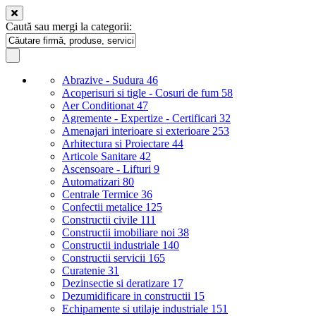
Caută sau mergi la categorii:
Abrazive - Sudura
46
Acoperisuri si tigle - Cosuri de fum
58
Aer Conditionat
47
Agremente - Expertize - Certificari
32
Amenajari interioare si exterioare
253
Arhitectura si Proiectare
44
Articole Sanitare
42
Ascensoare - Lifturi
9
Automatizari
80
Centrale Termice
36
Confectii metalice
125
Constructii civile
111
Constructii imobiliare noi
38
Constructii industriale
140
Constructii servicii
165
Curatenie
31
Dezinsectie si deratizare
17
Dezumidificare in constructii
15
Echipamente si utilaje industriale
151