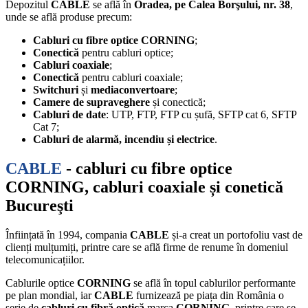
Depozitul
CABLE
se află în
Oradea, pe Calea Borşului, nr. 38
,
unde se află produse precum:
Cabluri cu fibre optice CORNING
;
Conectică
pentru cabluri optice;
Cabluri coaxiale
;
Conectică
pentru cabluri coaxiale;
Switchuri
și
mediaconvertoare
;
Camere de supraveghere
și conectică;
Cabluri de date
: UTP, FTP, FTP cu șufă, SFTP cat 6, SFTP
Cat 7;
Cabluri de alarmă, incendiu și electrice
.
CABLE
- cabluri cu fibre optice
CORNING, cabluri coaxiale și conetică
Bucureşti
Înființată în 1994, compania
CABLE
și-a creat un portofoliu vast de
clienți mulțumiți, printre care se află firme de renume în domeniul
telecomunicațiilor.
Cablurile optice
CORNING
se află în topul cablurilor performante
pe plan mondial, iar
CABLE
furnizează pe piața din România o
serie de
cabluri cu fibră optică
marca
CORNING
, printre care se