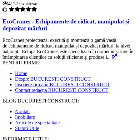
4157
vizualizari
EcoCranes - Echipamente de ridicat, manipulat și
depozitat mărfuri
EcoCranes proiectează, execută și montează o gamă vastă
de echipamente de ridicat, manipulat și depozitat mărfuri, la nivel
naţional. Echipa EcoCranes este specializată în domeniu și vine în
întâmpinarea clienților cu soluții eficiente și produse î...
PENTRU FIRME:
Home
Despre BUCURESTI CONSTRUCT
Inscriere firmă în BUCURESTI CONSTRUCT
Contact redacţia BUCURESTI CONSTRUCT
BLOG BUCURESTI CONSTRUCT:
Noutati
Imobiliare
Articole de specialitate
Sfaturi Utile
INFORMATII UTILE: