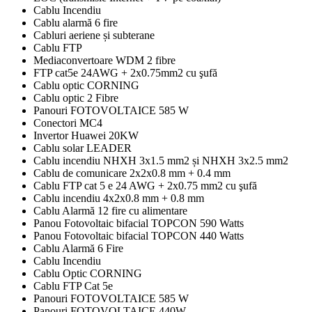
Cablu Incendiu
Cablu alarmă 6 fire
Cabluri aeriene și subterane
Cablu FTP
Mediaconvertoare WDM 2 fibre
FTP cat5e 24AWG + 2x0.75mm2 cu şufă
Cablu optic CORNING
Cablu optic 2 Fibre
Panouri FOTOVOLTAICE 585 W
Conectori MC4
Invertor Huawei 20KW
Cablu solar LEADER
Cablu incendiu NHXH 3x1.5 mm2 și NHXH 3x2.5 mm2
Cablu de comunicare 2x2x0.8 mm + 0.4 mm
Cablu FTP cat 5 e 24 AWG + 2x0.75 mm2 cu şufă
Cablu incendiu 4x2x0.8 mm + 0.8 mm
Cablu Alarmă 12 fire cu alimentare
Panou Fotovoltaic bifacial TOPCON 590 Watts
Panou Fotovoltaic bifacial TOPCON 440 Watts
Cablu Alarmă 6 Fire
Cablu Incendiu
Cablu Optic CORNING
Cablu FTP Cat 5e
Panouri FOTOVOLTAICE 585 W
Panouri FOTOVOLTAICE 440W