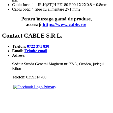
mm
Cablu Incendiu JE-H(ST)H FE180 E90 1X2X0.8 + 0.8mm
Cablu optic 4 fibre cu alimentare 2×1 mm2
Pentru întreaga gamă de produse,
accesați
https://www.cable.ro/
Contact CABLE S.R.L.
Telefon:
0722 371 830
Email:
Trimite email
Adrese:
Sediu:
Strada General Magheru nr. 22/A, Oradea, judeţul
Bihor
Telefon: 0359314700