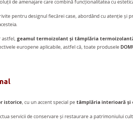
oluții de amenajare care combină funcționalitatea cu estetic
rivite pentru designul fiecărei case, abordând cu atenție și p
acesteia.
 astfel,
geamul termoizolant și tâmplăria termoizolant
tivele europene aplicabile, astfel că, toate produsele
DOM
onal
 istorice
, cu un accent special pe
tâmplăria interioară și
a servicii de conservare și restaurare a patrimoniului cultu