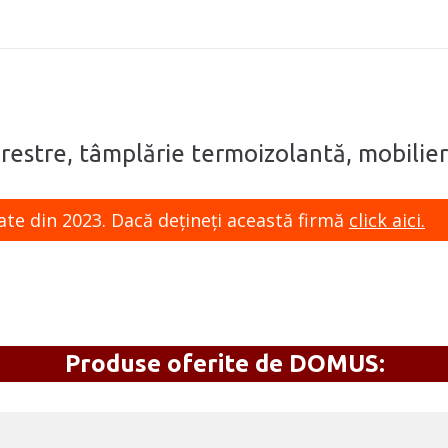
ferestre, tâmplărie termoizolantă, mobilier
ate din 2023. Dacă dețineți această firmă
click aici.
Produse oferite de DOMUS: