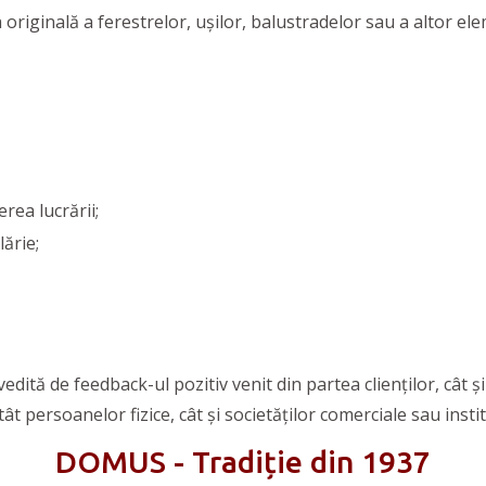
riginală a ferestrelor, ușilor, balustradelor sau a altor el
rea lucrării;
ărie;
vedită de feedback-ul pozitiv venit din partea clienților, cât 
ât persoanelor fizice, cât și societăților comerciale sau instit
DOMUS - Tradiție din 1937