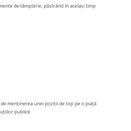
emente de tâmplărie, păstrând în același timp
și de menținerea unei poziții de top pe o piață
uțiilor publice.