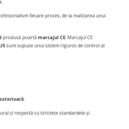
a.
rofesionalism fiecare proces, de la realizarea unui
ă
produsă poartă
marcajul CE
. Marcajul CE
US
sunt supuse unui sistem riguros de control al
 exterioară
.
ral și respectă cu strictețe standardele și