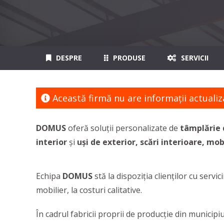
DESPRE
PRODUSE
SERVICII
Această firmă nu are informaţii actualiz
DOMUS
oferă soluții personalizate de
tâmplărie 
interior
și
uși de exterior, scări interioare, mo
Echipa
DOMUS
stă la dispoziția clienților cu serv
mobilier, la costuri calitative.
În cadrul fabricii proprii de producție din municipiul