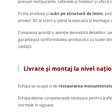
precum restaurante, cafenele și hoteluri și oferă s
Firma produce și
scări pe structură de lemn
, pot
proiect 3D al scării și până la execuția și montajul 
Compania acordă o atenție deosebită detaliilor, iar
garantează conformitatea produsului cu toate direc
calității.
Livrare și montaj la nivel nați
Echipa se ocupă și de
restaurarea monumentelor
Echipa deține competențele necesare pentru a efectu
normele în vigoare.