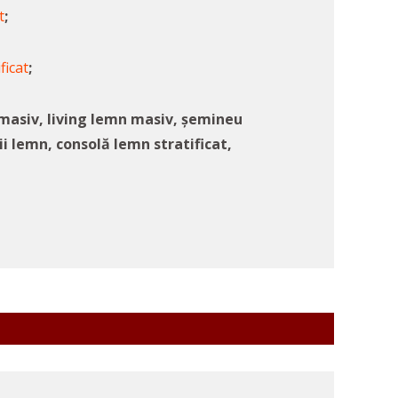
t
;
ficat
;
masiv, living lemn masiv, șemineu
ii lemn, consolă lemn stratificat,