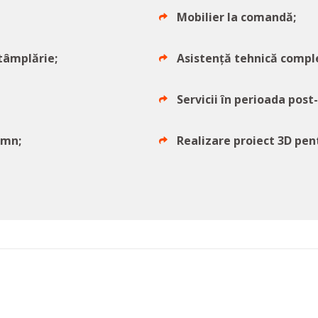
Mobilier la comandă;
tâmplărie;
Asistență tehnică comple
Servicii în perioada post
emn;
Realizare proiect 3D pent