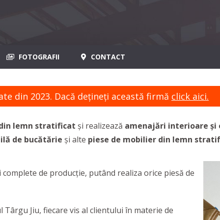
FOTOGRAFII
CONTACT
ate din 2023. Dacă dețineți această firmă
click aici.
din lemn stratificat
și realizează
amenajări interioare și
bilă de bucătărie
și alte
piese de mobilier din lemn stratif
icii complete de producție, putând realiza orice piesă de
 Târgu Jiu, fiecare vis al clientului în materie de