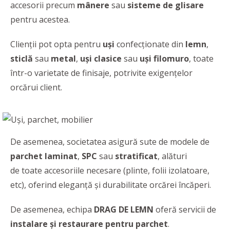
accesorii precum
mânere
sau
sisteme de glisare
pentru acestea.
Clienţii pot opta pentru
uşi
confecţionate din
lemn
,
sticlă
sau
metal
,
uşi clasice
sau
uşi filomuro
, toate
într-o varietate de finisaje, potrivite exigenţelor
orcărui client.
De asemenea, societatea asigură sute de modele de
parchet laminat
,
SPC
sau
stratificat
, alături
de toate accesoriile necesare (plinte, folii izolatoare,
etc), oferind eleganţă şi durabilitate orcărei încăperi.
De asemenea, echipa
DRAG DE LEMN
oferă servicii de
instalare şi restaurare pentru parchet
.