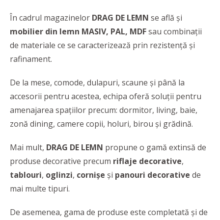
În cadrul magazinelor
DRAG DE LEMN
se află şi
mobilier din lemn MASIV, PAL, MDF
sau combinații
de materiale ce se caracterizează prin rezistenţă și
rafinament.
De la mese, comode, dulapuri, scaune şi până la
accesorii pentru acestea, echipa oferă soluţii pentru
amenajarea spaţiilor precum: dormitor, living, baie,
zonă dining, camere copii, holuri, birou şi grădină.
Mai mult,
DRAG DE LEMN
propune o gamă extinsă de
produse decorative precum
riflaje decorative
,
tablouri
,
oglinzi
,
cornișe
și
panouri decorative
de
mai multe tipuri.
De asemenea, gama de produse este completată şi de