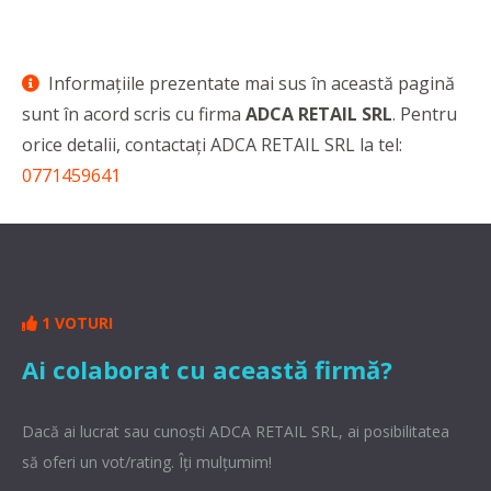
Informaţiile prezentate mai sus în această pagină
sunt în acord scris cu firma
ADCA RETAIL SRL
. Pentru
orice detalii, contactaţi ADCA RETAIL SRL la tel:
0771459641
1 VOTURI
Ai colaborat cu această firmă?
Dacă ai lucrat sau cunoşti ADCA RETAIL SRL, ai posibilitatea
să oferi un vot/rating. Îți mulțumim!