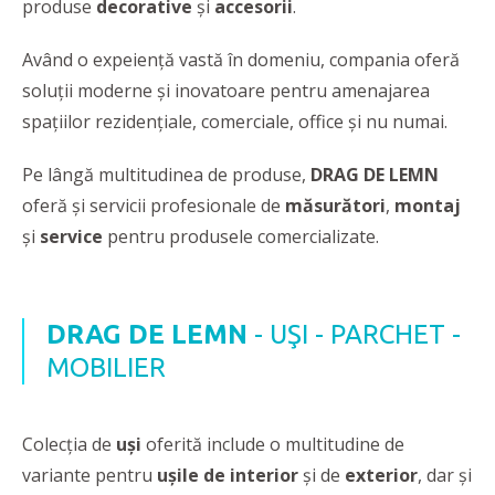
produse
decorative
şi
accesorii
.
Având o expeienţă vastă în domeniu, compania oferă
soluţii moderne şi inovatoare pentru amenajarea
spaţiilor rezidenţiale, comerciale, office şi nu numai.
Pe lângă multitudinea de produse,
DRAG DE LEMN
oferă şi servicii profesionale de
măsurători
,
montaj
şi
service
pentru produsele comercializate.
DRAG DE LEMN
- UŞI - PARCHET -
MOBILIER
Colecția de
uşi
oferită include o multitudine de
variante pentru
ușile de interior
și de
exterior
, dar și