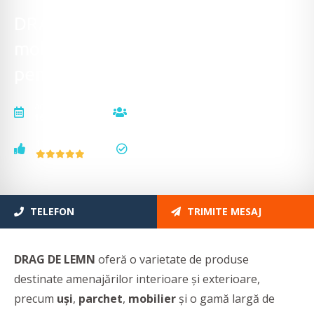
DRAG DE LEMN - Uşi, parchet,
mobilier şi elemente decorative
pentru casă
actualizat la
vizualizări
16.12.2025
2669
voturi
status
1
actualizat
TELEFON
TRIMITE MESAJ
DRAG DE LEMN
oferă o varietate de produse
destinate amenajărilor interioare şi exterioare,
precum
uşi
,
parchet
,
mobilier
şi o gamă largă de