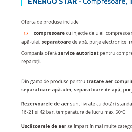
ENERGO STAR
- Compresoare, in
Oferta de produse include:
compresoare
cu injecție de ulei, compresoa
apă-ulei,
separatoare
de apă, purje electronice, 
Compania oferă
service autorizat
pentru compre
reparații.
Din gama de produse pentru
tratare aer compr
separatoare apă-ulei, separatoare de apă, purj
Rezervoarele de aer
sunt livrate cu dotări standa
16-21 și 42 bar, temperatura de lucru max. 50ºC
Uscătoarele de aer
se împart în mai multe categor