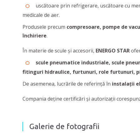
uscătoare prin refrigerare, uscătoare cu me
medicale de aer.
Produsele precum
compresoare, pompe de vac
închiriere
.
În materie de scule și accesorii,
ENERGO STAR
ofer
scule pneumatice industriale, scule pneum
fitinguri hidraulice, furtunuri, role furtunuri, p
De asemenea, lucrările de referință în
instalații e
Compania deţine certificări şi autorizaţii corespu
Galerie de fotografii