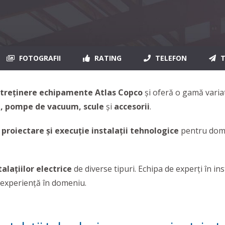
FOTOGRAFII
RATING
TELEFON
T
întreținere echipamente Atlas Copco
și oferă o gamă vari
n, pompe de vacuum, scule
şi
accesorii
.
e
proiectare și execuție instalații tehnologice
pentru domen
talaţiilor electrice
de diverse tipuri. Echipa de experți în ins
 experiență în domeniu.