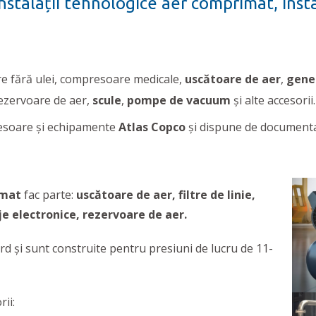
stalații tehnologice aer comprimat, instal
re fără ulei, compresoare medicale,
uscătoare de aer
,
gene
rezervoare de aer,
scule
,
pompe de vacuum
și alte accesorii.
soare şi echipamente
Atlas Copco
și dispune de documentaț
imat
fac parte:
uscătoare de aer, filtre de linie,
e electronice, rezervoare de aer.
rd și sunt construite pentru presiuni de lucru de 11-
ii: