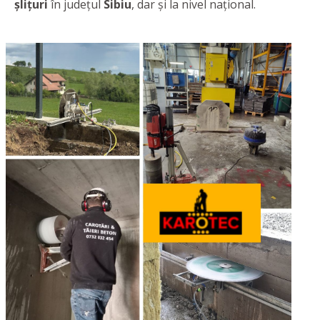
şliţuri
în judeţul
Sibiu
, dar şi la nivel naţional.