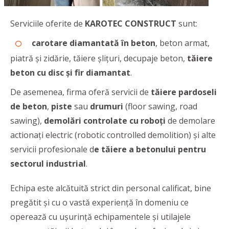
Serviciile oferite de
KAROTEC CONSTRUCT
sunt:
carotare diamantată în beton
, beton armat,
piatră și zidărie, tăiere șlițuri, decupaje beton,
tăiere
beton cu disc şi fir diamantat
.
De asemenea, firma oferă servicii de
tăiere pardoseli
de beton
,
piste
sau
drumuri
(floor sawing, road
sawing),
demolări controlate cu roboți
de demolare
actionați electric (robotic controlled demolition) şi alte
servicii profesionale d
e tăiere a betonului pentru
sectorul industrial
.
Echipa este alcătuită strict din personal calificat, bine
pregătit şi cu o vastă experienţă în domeniu ce
operează cu uşurinţă echipamentele şi utilajele