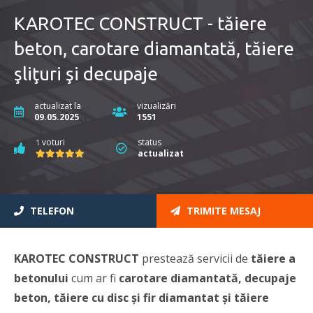
KAROTEC CONSTRUCT - tăiere
beton, carotare diamantată, tăiere
şliţuri şi decupaje
actualizat la
vizualizări
09.05.2025
1551
voturi
status
1
actualizat
TELEFON
TRIMITE MESAJ
KAROTEC CONSTRUCT
prestează servicii de
tăiere a
betonului
cum ar fi
carotare diamantată, decupaje
beton, tăiere cu disc şi fir diamantat şi tăiere