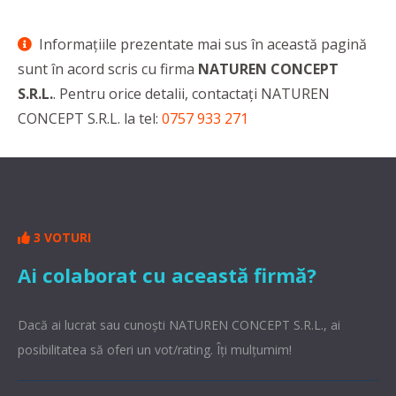
Informaţiile prezentate mai sus în această pagină
sunt în acord scris cu firma
NATUREN CONCEPT
S.R.L.
. Pentru orice detalii, contactaţi NATUREN
CONCEPT S.R.L. la tel:
0757 933 271
3 VOTURI
Ai colaborat cu această firmă?
Dacă ai lucrat sau cunoşti NATUREN CONCEPT S.R.L., ai
posibilitatea să oferi un vot/rating. Îți mulțumim!