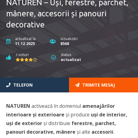
NATUREN – Uși, ferestre, parchet,
mânere, accesorii și panouri
decorative
actualizat la
vizualizări
11.12.2025
8568
voturi
status
3
actualizat
TELEFON
TRIMITE MESAJ
NATUREN
activează în domeniul
amenajărilor
interioare şi exterioare
şi produce
uși de interior,
uși de exterior
și distribuie
ferestre, parchet,
panouri decorative, mânere
și alte
accesorii
.