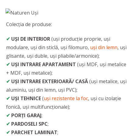
Colecția de produse:
✔
UȘI DE INTERIOR
(uși producție proprie, uși
modulare, uși din sticlă, uși filomuro,
uși din lemn
, uși
glisante, uși duble, uși pliabile/armonice);
✔
UȘI INTRARE APARTAMENT
(uși MDF, uși metalice
+ MDF, uși metalice);
✔
UȘI INTRARE EXTERIOARĂ/ CASĂ
(uși metalice, uși
aluminiu, uși din lemn, uși PVC);
✔
UȘI TEHNICE
(
uși rezistente la foc
, uși cu izolație
fonică, uși multifuncționale);
✔
PORȚI GARAJ
;
✔
PARDOSELI SPC
;
✔
PARCHET LAMINAT
;