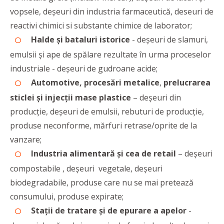
vopsele, deşeuri din industria farmaceutică, deseuri de
reactivi chimici si substante chimice de laborator;
Halde și bataluri istorice
- deşeuri de slamuri,
emulsii şi ape de spălare rezultate în urma proceselor
industriale - deşeuri de gudroane acide;
Automotive, procesări metalice
,
prelucrarea
sticlei şi injecţii mase plastice
– deşeuri din
producţie, deşeuri de emulsii, rebuturi de producţie,
produse neconforme, mărfuri retrase/oprite de la
vanzare;
Industria alimentară şi cea de retail
– deşeuri
compostabile , deşeuri vegetale, deşeuri
biodegradabile, produse care nu se mai pretează
consumului, produse expirate;
Staţii de tratare şi de epurare a apelor
-