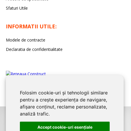
Sfaturi Utile
INFORMATII UTILE:
Modele de contracte
Declaratia de confidentialitate
Folosim cookie-uri și tehnologii similare
pentru a crește experiența de navigare,
afișare conținut, reclame personalizate,
analiză trafic.
©2026
BUCURESTI CONSTRUCT
este un serviciu de promovare online
Accept cookie-uri esenţiale
pentru firme. Proiect digital dezvoltat de
LIVE COMMUNICATIONS SRL
,