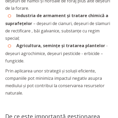
deşeuri de nămol şi noroaie de foraj plus alte deşeuri
de la forare.
Industria de armament şi tratare chimică a
suprafeţelor
– deşeuri de cianuri, deşeuri de slamuri
de rectificare , băi galvanice, substanţe cu regim
special;
Agricultura, seminţe şi tratarea plantelor
-
deşeuri agrochimice, deşeuri pesticide - erbicide –
fungicide.
Prin aplicarea unor strategii și soluții eficiente,
companiile pot minimiza impactul negativ asupra
mediului și pot contribui la conservarea resurselor
naturale.
De ce este importantă gestionarea