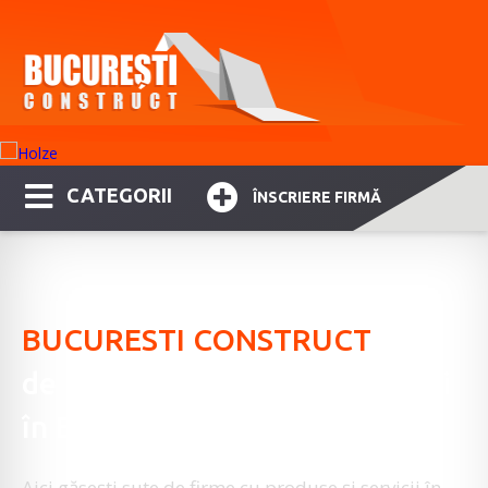
CATEGORII
ÎNSCRIERE FIRMĂ
BUCURESTI CONSTRUCT
ghid
de firme specializate, furnizori
în Bucureşti
Aici găseşti sute de firme cu produse şi servicii în