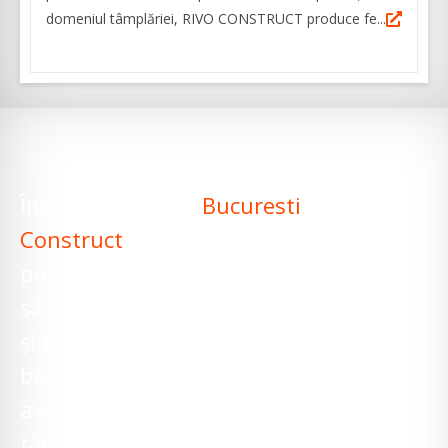
domeniul tâmplăriei, RIVO CONSTRUCT produce fe...
Înscrie-ți firma în
Bucuresti
Construct
pentru ca
produsele sau serviciile tale
să fie găsite la căutări locale
și în plus firma ta va
beneficia de brand
awareness și link către site-ul
tău.