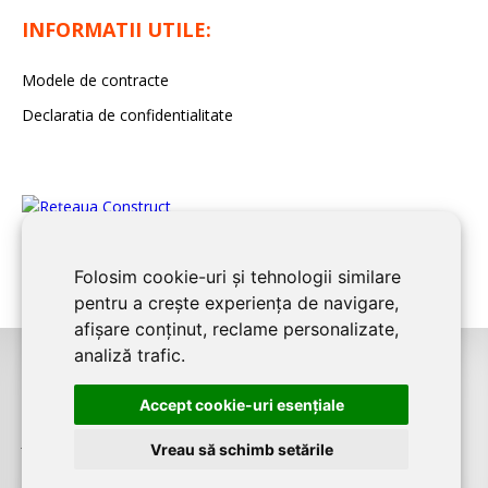
INFORMATII UTILE:
Modele de contracte
Declaratia de confidentialitate
Folosim cookie-uri și tehnologii similare
pentru a crește experiența de navigare,
afișare conținut, reclame personalizate,
analiză trafic.
©2026
BUCURESTI CONSTRUCT
este un serviciu de promovare online
Accept cookie-uri esenţiale
pentru firme. Proiect digital dezvoltat de
LIVE COMMUNICATIONS SRL
,
J12/4191/2006, RO19492087
Vreau să schimb setările