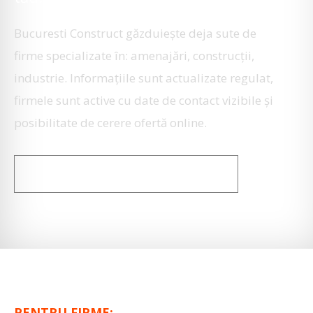
Bucuresti Construct găzduiește deja sute de
firme specializate în: amenajări, construcţii,
industrie. Informaţiile sunt actualizate regulat,
firmele sunt active cu date de contact vizibile şi
posibilitate de cerere ofertă online.
PROMOVARE FIRMĂ
PENTRU FIRME: