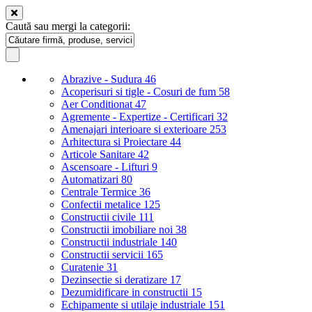
Caută sau mergi la categorii:
Abrazive - Sudura
46
Acoperisuri si tigle - Cosuri de fum
58
Aer Conditionat
47
Agremente - Expertize - Certificari
32
Amenajari interioare si exterioare
253
Arhitectura si Proiectare
44
Articole Sanitare
42
Ascensoare - Lifturi
9
Automatizari
80
Centrale Termice
36
Confectii metalice
125
Constructii civile
111
Constructii imobiliare noi
38
Constructii industriale
140
Constructii servicii
165
Curatenie
31
Dezinsectie si deratizare
17
Dezumidificare in constructii
15
Echipamente si utilaje industriale
151