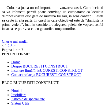
Culoarea joaca un rol important in vanzarea casei. Cum decideti
sa va imbracati peretii poate convinge un cumparator ca locuinta
dumneavoastra este gata de mutarea lui sau, in sens contrar, il lasati
sa caute in alta parte. In cazul in care obiectivul este de "dragoste la
prima vedere", luati in considerare alegerea paletei de vopsele astfel
incat sa se potriveasca cu gusturile cumparatorilor.
Citeşte mai mult...
<
1
2
3
>
Pagina 1 din 3
PENTRU FIRME:
Home
Despre BUCURESTI CONSTRUCT
Inscriere firmă în BUCURESTI CONSTRUCT
Contact redacţia BUCURESTI CONSTRUCT
BLOG BUCURESTI CONSTRUCT:
Noutati
Imobiliare
Articole de specialitate
Sfaturi Utile