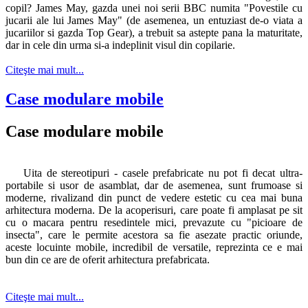
copil? James May, gazda unei noi serii BBC numita "Povestile cu
jucarii ale lui James May" (de asemenea, un entuziast de-o viata a
jucariilor si gazda Top Gear), a trebuit sa astepte pana la maturitate,
dar in cele din urma si-a indeplinit visul din copilarie.
Citeşte mai mult...
Case modulare mobile
Case modulare mobile
Uita de stereotipuri - casele prefabricate nu pot fi decat ultra-
portabile si usor de asamblat, dar de asemenea, sunt frumoase si
moderne, rivalizand din punct de vedere estetic cu cea mai buna
arhitectura moderna. De la acoperisuri, care poate fi amplasat pe sit
cu o macara pentru resedintele mici, prevazute cu "picioare de
insecta", care le permite acestora sa fie asezate practic oriunde,
aceste locuinte mobile, incredibil de versatile, reprezinta ce e mai
bun din ce are de oferit arhitectura prefabricata.
Citeşte mai mult...