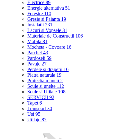
Electrice
89
Energie alternativa
51
Ferestre
110
Gresie si Faianta
19
Instalatii
231
Lacuri si Vopsele
31
Materiale de Constructii
106
Mobila
81
Mocheta - Covoare
16
Parchet
43
Pardoseli
59
Pavaje
27
Perdele si draperii
16
Piatra naturala
19
Protectia muncii
2
Scule si unelte
112
Scule si Utilaje
108
SERVICII
92
Tapet
6
Transport
30
Usi
95
Utilaje
87