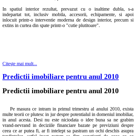
In spatiul interior rezultat, prevazut cu o inaltime dubla, s-a
indepartat tot, inclusiv mobila, accesorii, echipamente, si apoi
inlocuit printr-o interventie moderna de design interior, precum si
extins in curtea din spate printr-o "cutie plutitoare".
Citeşte mai mult...
Predictii imobiliare pentru anul 2010
Predictii imobiliare pentru anul 2010
Pe masura ce intram in primul trimestru al anului 2010, exista
multe teorii ce plutesc in jur despre potentialul in domeniul imobiliar,
in anul acesta. Desi nu este niciodata o idee buna sa ne grabim
vrand-nevrand in deciziile financiare bazate pe previziuni despre
ceea ce ar putea fi, ar fi intelept sa pastram un ochi deschis asupra