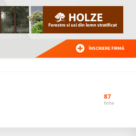
ÎNSCRIERE FIRMĂ
87
firme