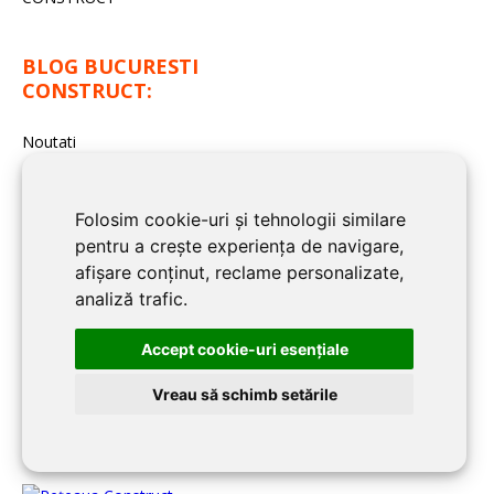
BLOG BUCURESTI
CONSTRUCT:
Noutati
Imobiliare
Articole de specialitate
Folosim cookie-uri și tehnologii similare
pentru a crește experiența de navigare,
Sfaturi Utile
afișare conținut, reclame personalizate,
analiză trafic.
INFORMATII UTILE:
Accept cookie-uri esenţiale
Modele de contracte
Vreau să schimb setările
Declaratia de confidentialitate