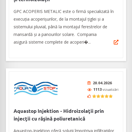
GPC ACOPERIS METALIC este o firmă specializată în
execuția acoperișurilor, de la montajul țiglei și a
sistemului pluvial, până la montajul ferestrelor de
mansardă și a panourilor solare. Compania
asigură sisteme complete de acoperi�...
20.04.2026
1113
vizualizări
Aquastop Injektion - Hidroizolaţii prin
injecţii cu răşină poliuretanică
Aquastop-Injektion oferă soluţii împotriva infiltraţiilor