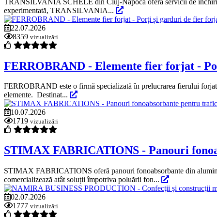
TRANSILVANIA SCHELE din Cluj-Napoca oferă servicii de închiriere sche
experimentată, TRANSILVANIA...
22.07.2026
8359
vizualizări
FERROBRAND - Elemente fier forjat - Porți 
FERROBRAND este o firmă specializată în prelucrarea fierului forjat, ce 
elemente. Destinat...
10.07.2026
1719
vizualizări
STIMAX FABRICATIONS - Panouri fonoabs
STIMAX FABRICATIONS oferă panouri fonoabsorbante din aluminiu 
comercializează atât soluții împotriva poluării fon...
02.07.2026
1777
vizualizări