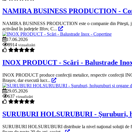
NAMIRA BUSINESS PRODUCTION - Confecţii
NAMIRA BUSINESS PRODUCTION este o companie din Piteşti, judeţul Arge
activând în judeţele Ilfov, C...
17.06.2026
8914
vizualizări
INOX PRODUCT - Scări - Balustrade Inox
INOX PRODUCT produce confecții metalice, respectiv confecții INOX, a
Brașov, dar execută lucr...
29.05.2026
637
vizualizări
SURUBURI HOLSURUBURI - Şuruburi, holş
SURUBURI HOLSURUBURI distribuie la nivel naţional soluţii de fixare
fixare de peste 20 de ani, societ...