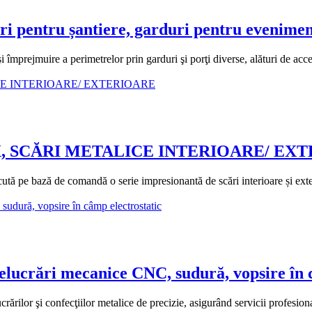
 pentru șantiere, garduri pentru eveniment
prejmuire a perimetrelor prin garduri şi porţi diverse, alături de acceso
, SCĂRI METALICE INTERIOARE/ EX
e bază de comandă o serie impresionantă de scări interioare și exterioa
crări mecanice CNC, sudură, vopsire în c
r şi confecţiilor metalice de precizie, asigurând servicii profesiona