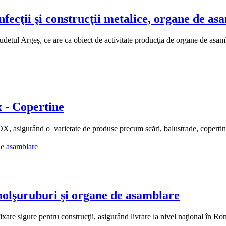
 şi construcţii metalice, organe de as
ş, ce are ca obiect de activitate producţia de organe de asamblare, c
 - Copertine
sigurând o varietate de produse precum scări, balustrade, copertine și
uruburi şi organe de asamblare
 sigure pentru construcţii, asigurând livrare la nivel naţional în Ro