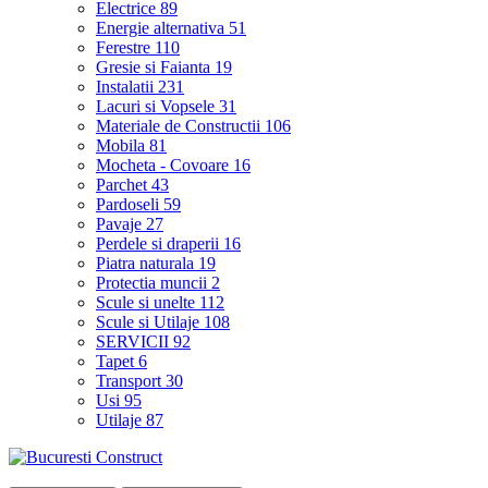
Electrice
89
Energie alternativa
51
Ferestre
110
Gresie si Faianta
19
Instalatii
231
Lacuri si Vopsele
31
Materiale de Constructii
106
Mobila
81
Mocheta - Covoare
16
Parchet
43
Pardoseli
59
Pavaje
27
Perdele si draperii
16
Piatra naturala
19
Protectia muncii
2
Scule si unelte
112
Scule si Utilaje
108
SERVICII
92
Tapet
6
Transport
30
Usi
95
Utilaje
87