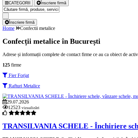
CATEGORII
Înscriere firmă
Înscriere firmă
Home
Confectii metalice
Confecții metalice în București
Adrese și informații complete de contact firme ce au ca obiect de activi
125
firme
Fier Forjat
Rafturi Metalice
29.07.2026
12523
vizualizări
TRANSILVANIA SCHELE - Închiriere schele