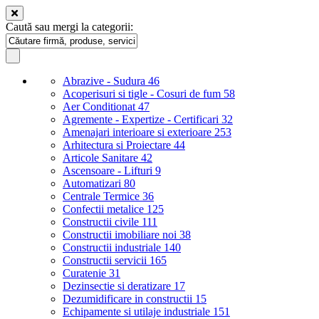
Caută sau mergi la categorii:
Abrazive - Sudura
46
Acoperisuri si tigle - Cosuri de fum
58
Aer Conditionat
47
Agremente - Expertize - Certificari
32
Amenajari interioare si exterioare
253
Arhitectura si Proiectare
44
Articole Sanitare
42
Ascensoare - Lifturi
9
Automatizari
80
Centrale Termice
36
Confectii metalice
125
Constructii civile
111
Constructii imobiliare noi
38
Constructii industriale
140
Constructii servicii
165
Curatenie
31
Dezinsectie si deratizare
17
Dezumidificare in constructii
15
Echipamente si utilaje industriale
151