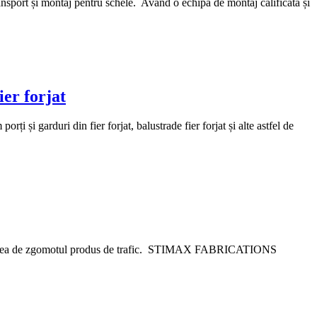
sport și montaj pentru schele. Având o echipă de montaj calificată și
ier forjat
 și garduri din fier forjat, balustrade fier forjat și alte astfel de
itatea de zgomotul produs de trafic. STIMAX FABRICATIONS