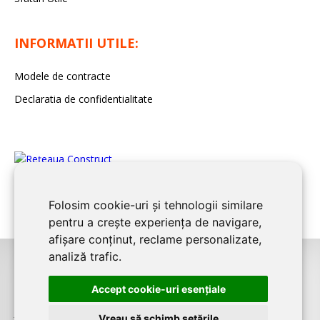
INFORMATII UTILE:
Modele de contracte
Declaratia de confidentialitate
Folosim cookie-uri și tehnologii similare
pentru a crește experiența de navigare,
afișare conținut, reclame personalizate,
analiză trafic.
©2026
BUCURESTI CONSTRUCT
este un serviciu de promovare online
Accept cookie-uri esenţiale
pentru firme. Proiect digital dezvoltat de
LIVE COMMUNICATIONS SRL
,
J12/4191/2006, RO19492087
Vreau să schimb setările