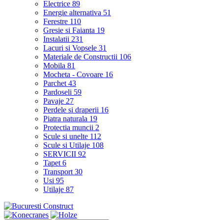
Electrice
89
Energie alternativa
51
Ferestre
110
Gresie si Faianta
19
Instalatii
231
Lacuri si Vopsele
31
Materiale de Constructii
106
Mobila
81
Mocheta - Covoare
16
Parchet
43
Pardoseli
59
Pavaje
27
Perdele si draperii
16
Piatra naturala
19
Protectia muncii
2
Scule si unelte
112
Scule si Utilaje
108
SERVICII
92
Tapet
6
Transport
30
Usi
95
Utilaje
87