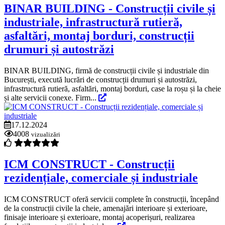
BINAR BUILDING - Construcții civile și
industriale, infrastructură rutieră,
asfaltări, montaj borduri, construcții
drumuri și autostrăzi
BINAR BUILDING, firmă de construcții civile și industriale din
București, execută lucrări de construcții drumuri și autostrăzi,
infrastructură rutieră, asfaltări, montaj borduri, case la roșu și la cheie
și alte servicii conexe. Firm...
17.12.2024
4008
vizualizări
ICM CONSTRUCT - Construcții
rezidențiale, comerciale și industriale
ICM CONSTRUCT oferă servicii complete în construcții, începând
de la construcții civile la cheie, amenajări interioare și exterioare,
finisaje interioare și exterioare, montaj acoperișuri, realizarea