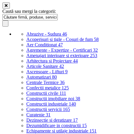
Caută sau mergi la categorii:
Abrazive - Sudura
46
Acoperisuri si tigle - Cosuri de fum
58
Aer Conditionat
47
Agremente - Expertize - Certificari
32
Amenajari interioare si exterioare
253
Arhitectura si Proiectare
44
Articole Sanitare
42
Ascensoare - Lifturi
9
Automatizari
80
Centrale Termice
36
Confectii metalice
125
Constructii civile
111
Constructii imobiliare noi
38
Constructii industriale
140
Constructii servicii
165
Curatenie
31
Dezinsectie si deratizare
17
Dezumidificare in constructii
15
Echipamente si utilaje industriale
151