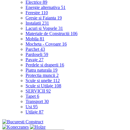
Electrice
89
Energie alternativa
51
Ferestre
110
Gresie si Faianta
19
Instalatii
231
Lacuri si Vopsele
31
Materiale de Constructii
106
Mobila
81
Mocheta - Covoare
16
Parchet
43
Pardoseli
59
Pavaje
27
Perdele si draperii
16
Piatra naturala
19
Protectia muncii
2
Scule si unelte
112
Scule si Utilaje
108
SERVICII
92
Tapet
6
Transport
30
Usi
95
Utilaje
87