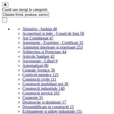
Caută sau mergi la categorii:
Abrazive - Sudura
46
Acoperisuri si tigle - Cosuri de fum
58
Aer Conditionat
47
Agremente - Expertize - Certificari
32
Amenajari interioare si exterioare
253
Arhitectura si Proiectare
44
Articole Sanitare
42
Ascensoare - Lifturi
9
Automatizari
80
Centrale Termice
36
Confectii metalice
125
Constructii civile
111
Constructii imobiliare noi
38
Constructii industriale
140
Constructii servicii
165
Curatenie
31
Dezinsectie si deratizare
17
Dezumidificare in constructii
15
Echipamente si utilaje industriale
151