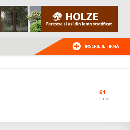
ÎNSCRIERE FIRMĂ
61
firme