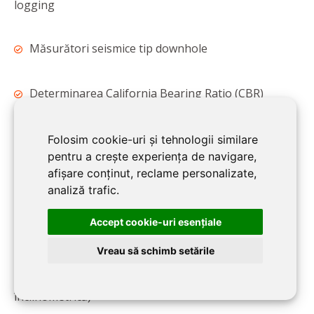
logging
Măsurători seismice tip downhole
Determinarea California Bearing Ratio (CBR)
Măsurători geoelectrice de tip ERI (electrical
Folosim cookie-uri și tehnologii similare
pentru a crește experiența de navigare,
resistivity imaging) și polarizare indusă (IP)
afișare conținut, reclame personalizate,
analiză trafic.
Măsurători piezometrice
Accept cookie-uri esenţiale
Metode fizice de monitorizare a
Vreau să schimb setările
deformațiilor masivului de pământ (metoda
înclinometrică)