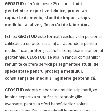
GEOSTUD
oferă de peste 25 de ani
studii
geotehnice, expertize tehnice, proiectare,
rapoarte de mediu, studii de impact asupra
mediului,
analize și încercări de laborator
.
Echipa
GEOSTUD
este formată exclusiv din personal
calificat, cu un puternic simţ al răspunderii pentru
mediul înconjurător și calificări complexe în domeniul
geotehniei.
GEOSTUD
se află în rândul companiilor
renumite ce oferă servicii pe segmentele
studii de
specialitate pentru protecția mediului,
consultanță de mediu
și
inginerie geotehnică.
GEOSTUD
adoptă o abordare multidisciplinară, ce
îmbină expertiza științifică cu tehnologiile
avansate, pentru a oferi beneficiarilor soluții
personalizate. De la investigații în teren și analize