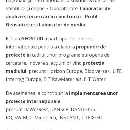
naționale și internaționale cu susținerea de lucrări
științifice și deține 3 laboratorare:
Laborator de
analize și încercări în construcții - Profil
Geosintetic
și
Laborator de mediu.
Echipa
GEOSTUD
a participat în consorții
internaționale pentru a elabora
propuneri de
proiecte
în cadrul unor programe europene de
cercetare, inovare și acțiuni privind
protecția
mediului
, precum: Horizon Europe, Biodiversa+, LIFE,
Interreg Europe, EIT RawMaterials, EIT Water.
De asemenea, a contribuit la
implementarea unor
proiecte internaționale
precum DaWetRest, DANSER, DANUBIUS-
RO, SWIM, C-MineTech, INSTANT, I-TEXGEO.