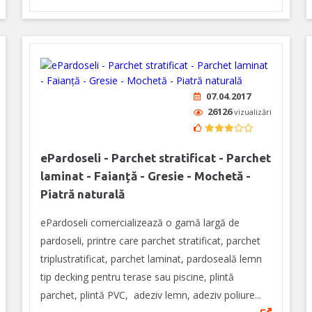
07.04.2017
26126
vizualizări
ePardoseli - Parchet stratificat - Parchet
laminat - Faianță - Gresie - Mochetă -
Piatră naturală
ePardoseli comercializează o gamă largă de
pardoseli, printre care parchet stratificat, parchet
triplustratificat, parchet laminat, pardoseală lemn
tip decking pentru terase sau piscine, plintă
parchet, plintă PVC, adeziv lemn, adeziv poliure...