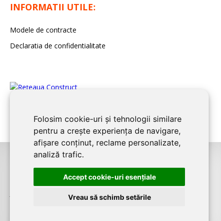
INFORMATII UTILE:
Modele de contracte
Declaratia de confidentialitate
Folosim cookie-uri și tehnologii similare
pentru a crește experiența de navigare,
afișare conținut, reclame personalizate,
analiză trafic.
©2026
BUCURESTI CONSTRUCT
este un serviciu de promovare online
Accept cookie-uri esenţiale
pentru firme. Proiect digital dezvoltat de
LIVE COMMUNICATIONS SRL
,
J12/4191/2006, RO19492087
Vreau să schimb setările