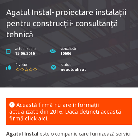
Agatul Instal- proiectare instalații
pentru construcții- consultanță
tehnică
actualizat la
vizualizări
15.06.2016
10606
voturi
status
0
neactualizat
Această firmă nu are informaţii
actualizate din 2016. Dacă dețineți această
firmă
click aici.
Agatul Instal
este o companie care furnizează servicii