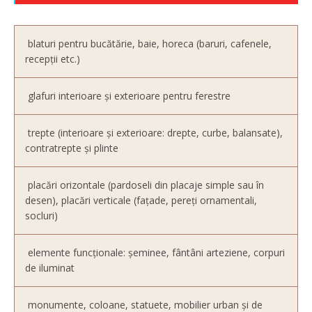
blaturi pentru bucătărie, baie, horeca (baruri, cafenele,
recepții etc.)
glafuri interioare şi exterioare pentru ferestre
trepte (interioare și exterioare: drepte, curbe, balansate),
contratrepte și plinte
placări orizontale (pardoseli din placaje simple sau în
desen), placări verticale (fațade, pereți ornamentali,
socluri)
elemente funcţionale: şeminee, fântâni arteziene, corpuri
de iluminat
monumente, coloane, statuete, mobilier urban și de