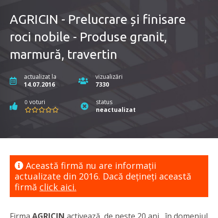
AGRICIN - Prelucrare și finisare
roci nobile - Produse granit,
marmură, travertin
actualizat la
vizualizări
14.07.2016
7330
voturi
status
0
neactualizat
Această firmă nu are informaţii
actualizate din 2016. Dacă dețineți această
firmă
click aici.
Firma
AGRICIN
activează, de peste 20 ani, în domeniul