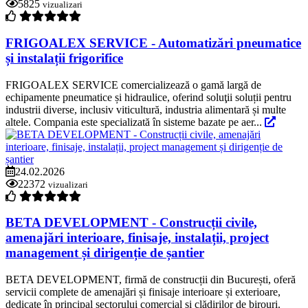
5825
vizualizari
FRIGOALEX SERVICE - Automatizări pneumatice
și instalații frigorifice
FRIGOALEX SERVICE comercializează o gamă largă de
echipamente pneumatice și hidraulice, oferind soluţii soluții pentru
industrii diverse, inclusiv viticultură, industria alimentară și multe
altele. Compania este specializată în sisteme bazate pe aer...
24.02.2026
22372
vizualizari
BETA DEVELOPMENT - Construcții civile,
amenajări interioare, finisaje, instalații, project
management și dirigenție de șantier
BETA DEVELOPMENT, firmă de construcții din București, oferă
servicii complete de amenajări și finisaje interioare și exterioare,
dedicate în principal sectorului comercial și clădirilor de birouri.