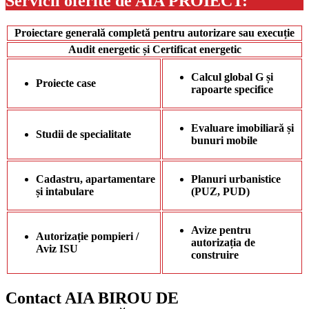
Servicii oferite de
AIA PROIECT
:
Proiectare generală completă pentru autorizare sau execuție
Audit energetic și Certificat energetic
Calcul global G și
Proiecte case
rapoarte specifice
Evaluare imobiliară și
Studii de specialitate
bunuri mobile
Cadastru, apartamentare
Planuri urbanistice
și intabulare
(PUZ, PUD)
Avize pentru
Autorizație pompieri /
autorizația de
Aviz ISU
construire
Contact AIA BIROU DE