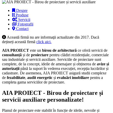
Despre
Produse
Servicii
Fotografii
Contact
Această firmă nu are informaţii actualizate din 2017. Dacă
dețineți această firmă
click aici.
AIA PROIECT
este un
birou de arhitectură
ce oferă servicii de
consultanță
și de
proiectare
pentru clădiri rezidențiale, comerciale
sau industriale și servicii auxiliare. Serviciile de proiectare sunt
complete, de la concept, ideile de amenajare și obținerea de
avize și
autorizații
până la suport în vederea execuției, recepția lucrărilor și
cadastrare. De asemenea, AIA PROIECT asigură studii complexe
de
fezabilitate
,
audit energetic
și
evaluări imobiliare
pentru a
completa gama serviciilor de proiectare.
AIA PROIECT - Birou de proiectare și
servicii auxiliare personalizate!
Planul de proiectare este stabilit în funcție de ideile, nevoile și