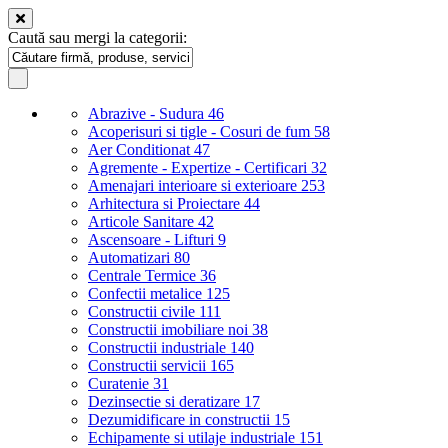
Caută sau mergi la categorii:
Abrazive - Sudura
46
Acoperisuri si tigle - Cosuri de fum
58
Aer Conditionat
47
Agremente - Expertize - Certificari
32
Amenajari interioare si exterioare
253
Arhitectura si Proiectare
44
Articole Sanitare
42
Ascensoare - Lifturi
9
Automatizari
80
Centrale Termice
36
Confectii metalice
125
Constructii civile
111
Constructii imobiliare noi
38
Constructii industriale
140
Constructii servicii
165
Curatenie
31
Dezinsectie si deratizare
17
Dezumidificare in constructii
15
Echipamente si utilaje industriale
151