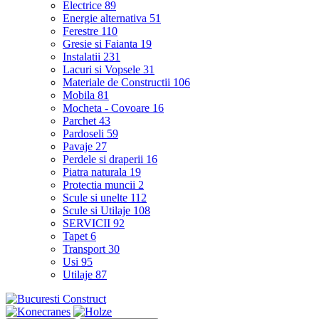
Electrice
89
Energie alternativa
51
Ferestre
110
Gresie si Faianta
19
Instalatii
231
Lacuri si Vopsele
31
Materiale de Constructii
106
Mobila
81
Mocheta - Covoare
16
Parchet
43
Pardoseli
59
Pavaje
27
Perdele si draperii
16
Piatra naturala
19
Protectia muncii
2
Scule si unelte
112
Scule si Utilaje
108
SERVICII
92
Tapet
6
Transport
30
Usi
95
Utilaje
87