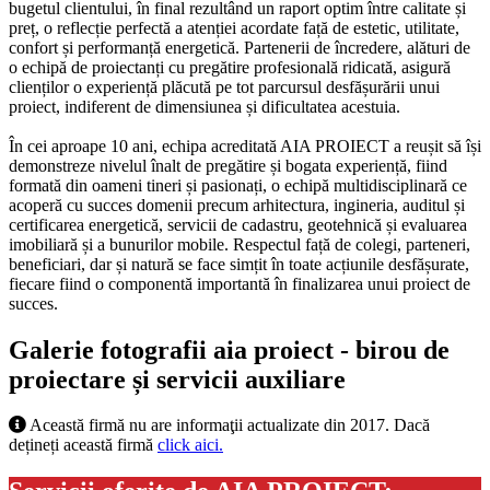
bugetul clientului, în final rezultând un raport optim între calitate și
preț, o reflecție perfectă a atenției acordate față de estetic, utilitate,
confort și performanță energetică. Partenerii de încredere, alături de
o echipă de proiectanți cu pregătire profesională ridicată, asigură
clienților o experiență plăcută pe tot parcursul desfășurării unui
proiect, indiferent de dimensiunea și dificultatea acestuia.
În cei aproape 10 ani, echipa acreditată AIA PROIECT a reușit să își
demonstreze nivelul înalt de pregătire și bogata experiență, fiind
formată din oameni tineri și pasionați, o echipă multidisciplinară ce
acoperă cu succes domenii precum arhitectura, ingineria, auditul și
certificarea energetică, servicii de cadastru, geotehnică și evaluarea
imobiliară și a bunurilor mobile. Respectul față de colegi, parteneri,
beneficiari, dar și natură se face simțit în toate acțiunile desfășurate,
fiecare fiind o componentă importantă în finalizarea unui proiect de
succes.
Galerie fotografii aia proiect - birou de
proiectare și servicii auxiliare
Această firmă nu are informaţii actualizate din 2017. Dacă
dețineți această firmă
click aici.