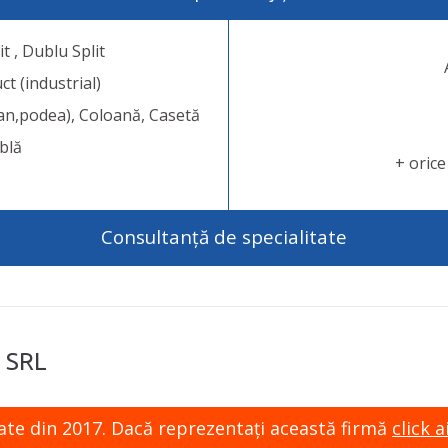
t , Dublu Split
t (industrial)
van,podea), Coloană, Casetă
blă
+ orice
Consultanță de specialitate
 SRL
zate din 2017. Dacă reprezentaţi această firmă
click ai