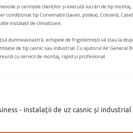
voile și cerințele clienților și execută lucrări de tip montaj,
e aer condiționat tip Convenabil (tavan, podea), Coloană, Caset
alte instalații de climatizare.
țiul dumneavoastră, echipele de frigotehniști vă stau la disp
entilație de tip casnic sau industrial. Cu ajutorul Air General
reună cu servicii de montaj, rapid și profesional.
iness - instalații de uz casnic și industria