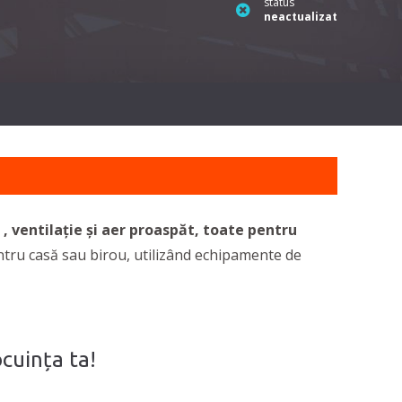
status
neactualizat
 , ventilație și aer proaspăt, toate pentru
entru casă sau birou, utilizând echipamente de
ocuința ta!