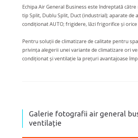
Echipa Air General Business este îndreptată către ne
tip Split, Dublu Split, Duct (industrial); aparate d
condiționat AUTO; frigidere, lăzi frigorifice și orice 
Pentru soluții de climatizare de calitate pentru spa
privința alegerii unei variante de climatizare ori v
condiționat și ventilație la prețuri avantajoase împ
Galerie fotografii air general bus
ventilație