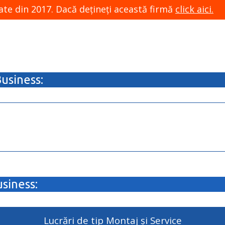
ate din 2017. Dacă dețineți această firmă
click aici.
usiness:
usiness:
Lucrări de tip Montaj și Service