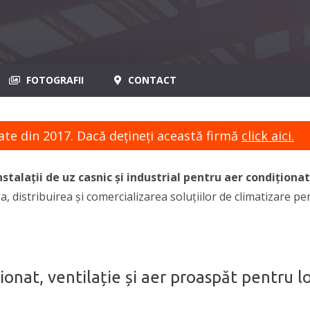
FOTOGRAFII
CONTACT
ate din 2017. Dacă dețineți această firmă
click aici.
talații de uz casnic și industrial pentru aer condiționat
, distribuirea și comercializarea soluțiilor de climatizare p
ionat, ventilație și aer proaspăt pentru l