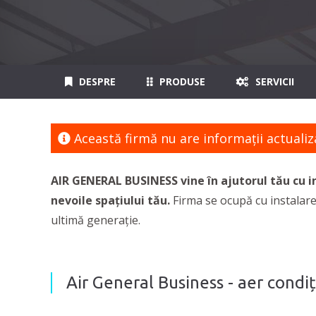
DESPRE
PRODUSE
SERVICII
Această firmă nu are informaţii actualiz
AIR GENERAL BUSINESS vine în ajutorul tău cu ins
nevoile spațiului tău.
Firma se ocupă cu instalarea
ultimă generație.
Air General Business - aer condiț