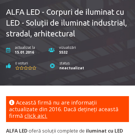
ALFA LED - Corpuri de iluminat cu
LED - Soluții de iluminat industrial,
stradal, arhitectural
actualizat la
vizualizări
15.01.2016
5532
voturi
status
0
neactualizat
Această firmă nu are informaţii
actualizate din 2016. Dacă dețineți această
firmă
click aici.
ALFA LED
oferă soluții complete de
iluminat cu LED