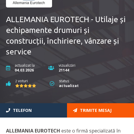
ALLEMANIA EUROTECH - Utilaje și
echipamente drumuri și
construcții, închiriere, vânzare și
service
actualizat la
vizualizări
04.03.2026
21144
voturi
status
2
actualizat
TELEFON
TRIMITE MESAJ
ALLEMANIA EUROTECH
este o firmă specializată în