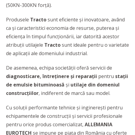
(50KN-300KN forţă).
Produsele
Tracto
sunt eficiente şi inovatoare, având
ca şi caracteristici economia de resurse, puterea şi
eficienţa în timpul funcţionării, iar datorită acestor
atribuţii utilajele
Tracto
sunt ideale pentru o varietate
de aplicaţii ale domeniului industrial.
De asemenea, echipa societăţii oferă servicii de
diagnosticare, întreţinere şi reparaţii
pentru
staţii
de emulsie bituminoasă
şi
utilaje din domeniul
construcţiilor
, indiferent de marcă sau model.
Cu soluții performante tehnice și inginerești pentru
echipamentele de construcții și servicii profesionale
pentru orice produs comercializat,
ALLEMANIA
EUROTECH
se impune pe piața din România cu oferte