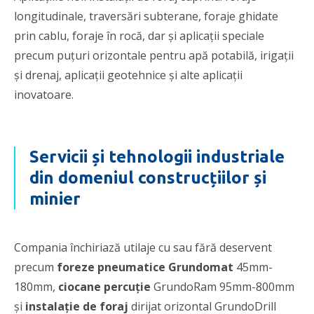
longitudinale, traversări subterane, foraje ghidate
prin cablu, foraje în rocă, dar şi aplicaţii speciale
precum puțuri orizontale pentru apă potabilă, irigații
și drenaj, aplicații geotehnice şi alte aplicații
inovatoare.
Servicii și tehnologii industriale
din domeniul construcțiilor și
minier
Compania închiriază utilaje cu sau fără deservent
precum
f
oreze pneumatice Grundomat
45mm-
180mm,
ciocane percuție
GrundoRam 95mm-800mm
și
instalație de foraj
dirijat orizontal GrundoDrill