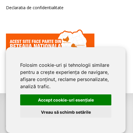
Declaratia de confidentialitate
Folosim cookie-uri și tehnologii similare
pentru a crește experiența de navigare,
afișare conținut, reclame personalizate,
analiză trafic.
Accept cookie-uri esenţiale
©2026
BUCURESTI CONSTRUCT
este un serviciu de promovare online
Vreau să schimb setările
pentru firme. Proiect digital dezvoltat de
LIVE COMMUNICATIONS SRL
,
J12/4191/2006, RO19492087