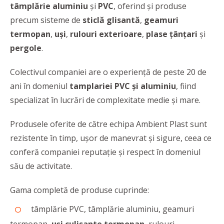
tâmplărie aluminiu
şi
PVC
, oferind şi produse
precum sisteme de
sticlă glisantă
,
geamuri
termopan
,
uşi
,
rulouri exterioare
,
plase ţânţari
şi
pergole
.
Colectivul companiei are o experienţă de peste 20 de
ani în domeniul
tamplariei PVC şi aluminiu
, fiind
specializat în lucrări de complexitate medie și mare.
Produsele oferite de către echipa Ambient Plast sunt
rezistente în timp, ușor de manevrat și sigure, ceea ce
conferă companiei reputaţie și respect în domeniul
său de activitate.
Gama completă de produse cuprinde:
tâmplărie PVC, tâmplărie aluminiu, geamuri