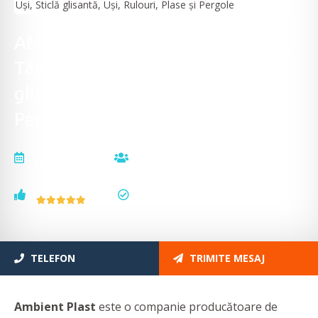
AMBIENT PLAST - Tâmplărie PVC,
Tâmplărie aluminiu, Uși, Sticlă
glisantă, Uși, Rulouri, Plase și
Pergole
actualizat la
vizualizări
10.12.2025
1345
voturi
status
1
actualizat
TELEFON
TRIMITE MESAJ
Ambient Plast
este o companie producătoare de