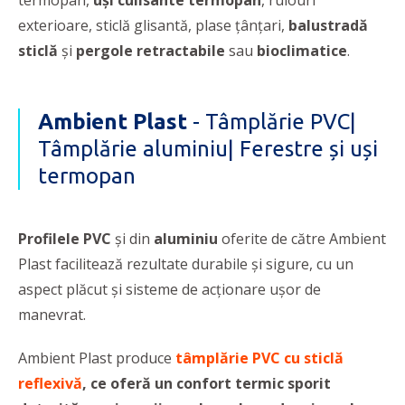
termopan,
uşi culisante termopan
, rulouri
exterioare, sticlă glisantă, plase țânțari,
balustradă
sticlă
şi
pergole retractabile
sau
bioclimatice
.
Ambient Plast
- Tâmplărie PVC|
Tâmplărie aluminiu| Ferestre și uși
termopan
Profilele PVC
și din
aluminiu
oferite de către Ambient
Plast facilitează rezultate durabile și sigure, cu un
aspect plăcut și sisteme de acționare ușor de
manevrat.
Ambient Plast produce
tâmplărie PVC cu sticlă
reflexivă
, ce oferă un confort termic sporit