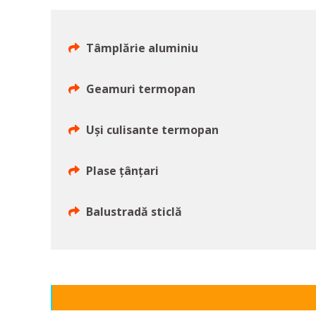
Tâmplărie aluminiu
Geamuri termopan
Uşi culisante termopan
Plase ţânţari
Balustradă sticlă