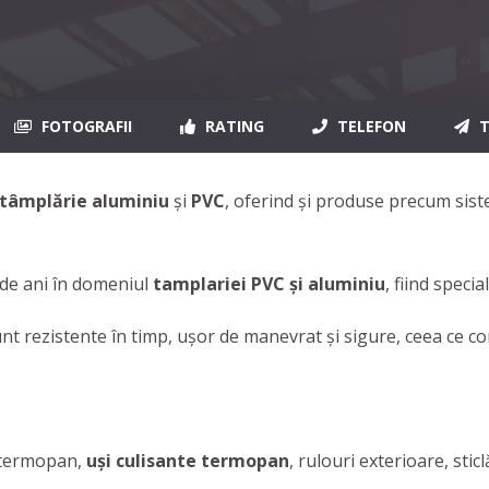
FOTOGRAFII
RATING
TELEFON
T
tâmplărie aluminiu
şi
PVC
, oferind şi produse precum sis
 de ani în domeniul
tamplariei PVC şi aluminiu
, fiind speci
nt rezistente în timp, ușor de manevrat și sigure, ceea ce c
 termopan,
uşi culisante termopan
, rulouri exterioare, stic