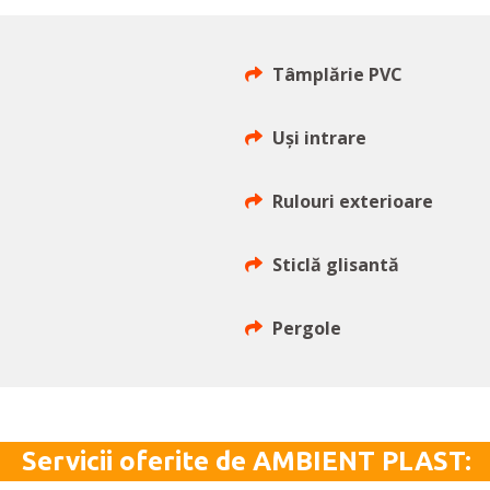
Tâmplărie PVC
Uşi intrare
Rulouri exterioare
Sticlă glisantă
Pergole
Servicii oferite de AMBIENT PLAST: