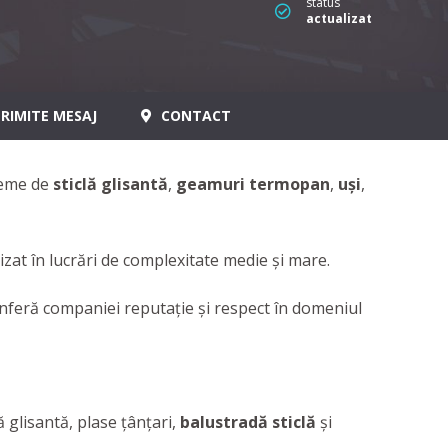
status
actualizat
RIMITE MESAJ
CONTACT
teme de
sticlă glisantă
,
geamuri termopan
,
uşi
,
alizat în lucrări de complexitate medie și mare.
onferă companiei reputaţie și respect în domeniul
lă glisantă, plase țânțari,
balustradă sticlă
şi