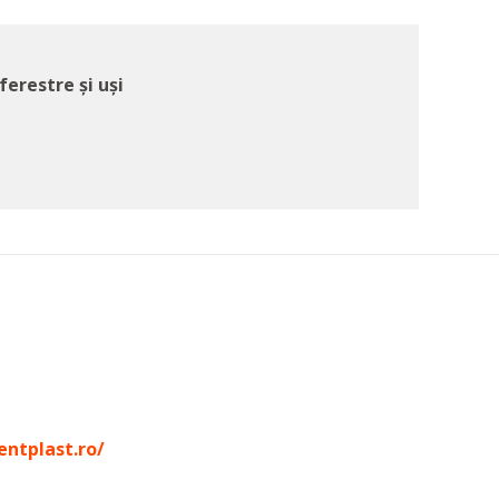
erestre şi uşi
entplast.ro/