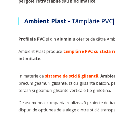
pergole retractabile
sau
bioclimatice
.
Ambient Plast
- Tâmplărie PVC|
Profilele PVC
și din
aluminiu
oferite de către Ambi
Ambient Plast produce
tâmplărie PVC cu sticlă r
intimitate.
În materie de
sisteme de
sticlă glisantă
,
Ambien
precum geamuri glisante, sticlă glisanta balcon, pereț
terasă și geamuri glisante verticale tip ghilotină.
De asemenea, compania realizează proiecte de
ba
dispun de opţiunea de a alege dintre sticlă transpa