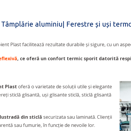
 Tâmplărie aluminiu| Ferestre și uși ter
ent Plast facilitează rezultate durabile și sigure, cu un asp
eflexivă
, ce oferă un confort termic sporit datorită respi
t Plast
oferă o varietate de soluții utile și elegante
i sticlă glisantă, uși glisante sticlă, sticlă glisantă
lustradă din sticlă
securizata sau laminată. Clienţii
rentă sau fumurie, în funcţie de nevoile lor.