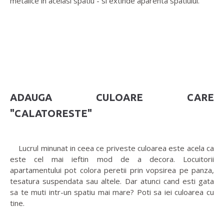
metalice in acelasi spatiu - si extinde aparenta spatiului.
ADAUGA CULOARE CARE
"CALATORESTE"
Lucrul minunat in ceea ce priveste culoarea este acela ca
este cel mai ieftin mod de a decora. Locuitorii
apartamentului pot colora peretii prin vopsirea pe panza,
tesatura suspendata sau altele. Dar atunci cand esti gata
sa te muti intr-un spatiu mai mare? Poti sa iei culoarea cu
tine.