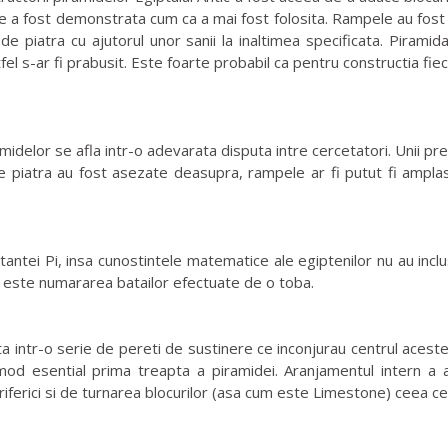
e a fost demonstrata cum ca a mai fost folosita. Rampele au fost c
 de piatra cu ajutorul unor sanii la inaltimea specificata. Pirami
altfel s-ar fi prabusit. Este foarte probabil ca pentru constructia fi
delor se afla intr-o adevarata disputa intre cercetatori. Unii pr
de piatra au fost asezate deasupra, rampele ar fi putut fi amplas
tei Pi, insa cunostintele matematice ale egiptenilor nu au inclus 
m este numararea batailor efectuate de o toba.
 intr-o serie de pereti de sustinere ce inconjurau centrul acestei
mod esential prima treapta a piramidei. Aranjamentul intern a ad
iferici si de turnarea blocurilor (asa cum este Limestone) ceea ce