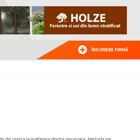
ÎNSCRIERE FIRMĂ
le de piatra la inaltimea dorita necesara. Metoda pe