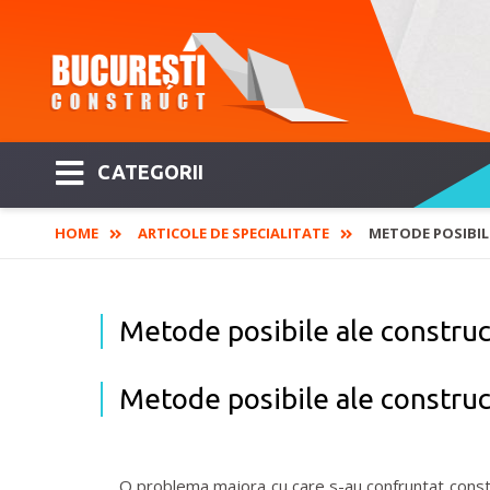
CATEGORII
HOME
ARTICOLE DE SPECIALITATE
METODE POSIBIL
Metode posibile ale construc
Metode posibile ale construc
O problema majora cu care s-au confruntat construct