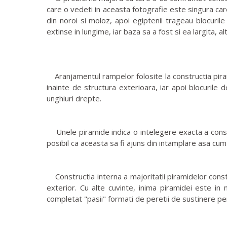
care o vedeti in aceasta fotografie este singura car
din noroi si moloz, apoi egiptenii trageau blocurile
extinse in lungime, iar baza sa a fost si ea largita, 
Aranjamentul rampelor folosite la constructia pirami
inainte de structura exterioara, iar apoi blocurile 
unghiuri drepte.
Unele piramide indica o intelegere exacta a constan
posibil ca aceasta sa fi ajuns din intamplare asa cu
Constructia interna a majoritatii piramidelor consta
exterior. Cu alte cuvinte, inima piramidei este in 
completat "pasii" formati de peretii de sustinere per