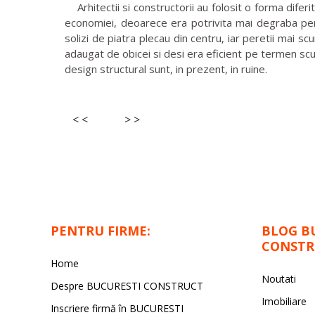
Arhitectii si constructorii au folosit o forma diferit
economiei, deoarece era potrivita mai degraba pentr
solizi de piatra plecau din centru, iar peretii mai s
adaugat de obicei si desi era eficient pe termen scur
design structural sunt, in prezent, in ruine.
< <
> >
PENTRU FIRME:
BLOG B
CONSTR
Home
Noutati
Despre BUCURESTI CONSTRUCT
Imobiliare
Inscriere firmă în BUCURESTI