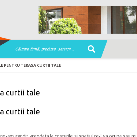
E PENTRU TERASA CURTII TALE
 curtii tale
 curtii tale
r ne-am gandit vreodata la costurile si spatiul ce-l va ocupa sau m