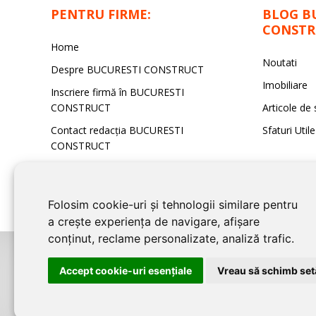
PENTRU FIRME:
BLOG B
CONSTR
Home
Noutati
Despre BUCURESTI CONSTRUCT
Imobiliare
Inscriere firmă în BUCURESTI
CONSTRUCT
Articole de 
Contact redacţia BUCURESTI
Sfaturi Utile
CONSTRUCT
Folosim cookie-uri și tehnologii similare pentru
a crește experiența de navigare, afișare
conținut, reclame personalizate, analiză trafic.
©2026
BUCURESTI CONSTRUCT
este un serviciu de promovare online p
Accept cookie-uri esenţiale
Vreau să schimb setă