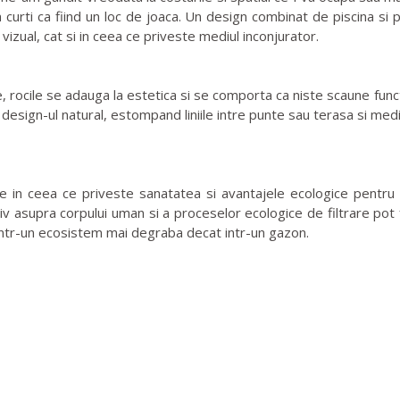
curti ca fiind un loc de joaca. Un design combinat de piscina si 
 vizual, cat si in ceea ce priveste mediul inconjurator.
e, rocile se adauga la estetica si se comporta ca niste scaune fu
i design-ul natural, estompand liniile intre punte sau terasa si mediu
ive in ceea ce priveste sanatatea si avantajele ecologice pentr
iv asupra corpului uman si a proceselor ecologice de filtrare pot 
intr-un ecosistem mai degraba decat intr-un gazon.