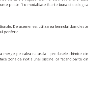
punte poate fi o modalitate foarte buna si ecologica
nctionale. De asemenea, utilizarea lemnului domoleste
l periferic.
u a merge pe calea naturala - produsele chimice din
face zona de inot a unei piscine, ca facand parte din