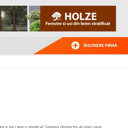
ÎNSCRIERE FIRMĂ
unca pe care o implica? Semnul distinctiv al unei case