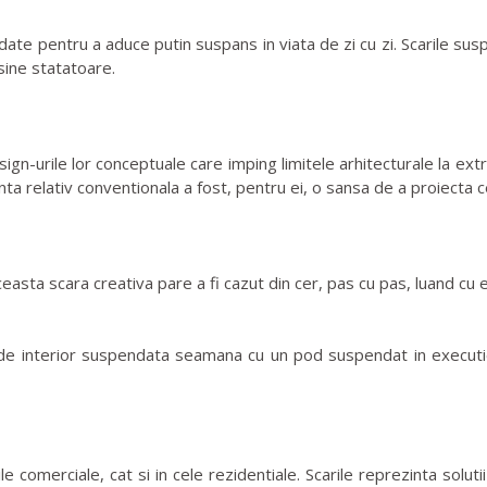
te pentru a aduce putin suspans in viata de zi cu zi. Scarile sus
 sine statatoare.
rile lor conceptuale care imping limitele arhitecturale la extreme
inta relativ conventionala a fost, pentru ei, o sansa de a proiecta 
easta scara creativa pare a fi cazut din cer, pas cu pas, luand cu ea
 interior suspendata seamana cu un pod suspendat in executie. 
comerciale, cat si in cele rezidentiale. Scarile reprezinta solutii