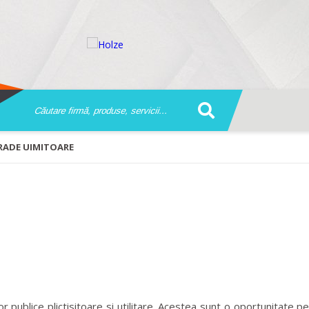
TRADE UIMITOARE
r publice plictisitoare si utilitare. Acestea sunt o oportunitate p