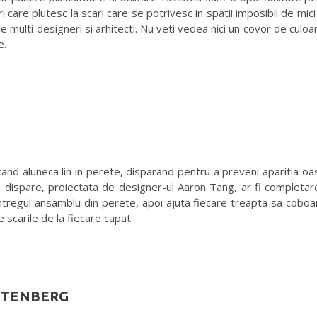
ri care plutesc la scari care se potrivesc in spatii imposibil de mic
e multi designeri si arhitecti. Nu veti vedea nici un covor de culo
e.
aluneca lin in perete, disparand pentru a preveni aparitia oaspet
 dispare, proiectata de designer-ul Aaron Tang, ar fi completarea
ntregul ansamblu din perete, apoi ajuta fiecare treapta sa coboa
 scarile de la fiecare capat.
ITTENBERG