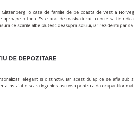
a Glittenberg, o casa de familie de pe coasta de vest a Norveg
e aproape o tona. Este atat de masiva incat trebuie sa fie ridicat
ura ce scarile albe plutesc deasupra solului, iar rezidentii par sa 
IU DE DEPOZITARE
zat, elegant si distinctiv, iar acest dulap ce se afla sub sca
 a instalat o scara ingenios ascunsa pentru a da ocupantilor mai 