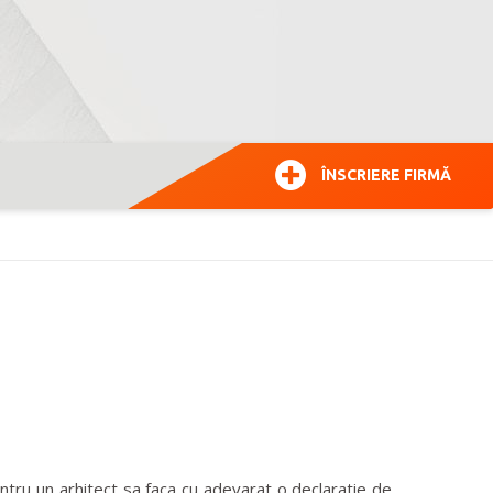
ÎNSCRIERE FIRMĂ
entru un arhitect sa faca cu adevarat o declaratie de