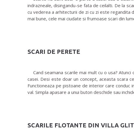
indrazneale, disingandu-se fata de ceilalti. De la sca
cu vederea a arhitecturii de zi cu zi este regandita d
mai bune, cele mai ciudate si frumoase scari din lum
SCARI DE PERETE
Cand seamana scarile mai mult cu o usa? Atunci cand 
casei. Desi este doar un concept, aceasta scara ce
Functioneaza pe pistoane de interior care conduc i
val. Simpla apasare a unui buton deschide sau inchide
SCARILE FLOTANTE DIN VILLA GL