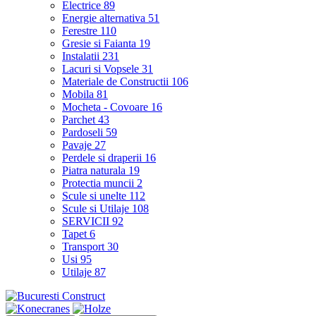
Electrice
89
Energie alternativa
51
Ferestre
110
Gresie si Faianta
19
Instalatii
231
Lacuri si Vopsele
31
Materiale de Constructii
106
Mobila
81
Mocheta - Covoare
16
Parchet
43
Pardoseli
59
Pavaje
27
Perdele si draperii
16
Piatra naturala
19
Protectia muncii
2
Scule si unelte
112
Scule si Utilaje
108
SERVICII
92
Tapet
6
Transport
30
Usi
95
Utilaje
87