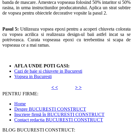
banda de mascare. Amesteca vopseaua folosind 50% intaritor si 50%
rasina, in urma instructiunilor producatorului. Aplica un strat subtire
de vopsea pentru obiectele decorative vopsite la pasul 2.
Pasul 5:
Utilizeaza vopsea epoxi pentru a acoperi chiuveta colorata
cu vopsea acrilica si realizeaza design-ul baii astfel incat sa se
potriveasca. Curata vopseaua epoxi cu terebentina si scapa de
vopseaua ce a mai ramas.
AFLA UNDE POTI GASI:
Cazi de baie si chiuvete in Bucuresti
Vopsea in Bucuresti
< <
> >
PENTRU FIRME:
Home
Despre BUCURESTI CONSTRUCT
Inscriere firmă în BUCURESTI CONSTRUCT
Contact redacţia BUCURESTI CONSTRUCT
BLOG BUCURESTI CONSTRUCT: