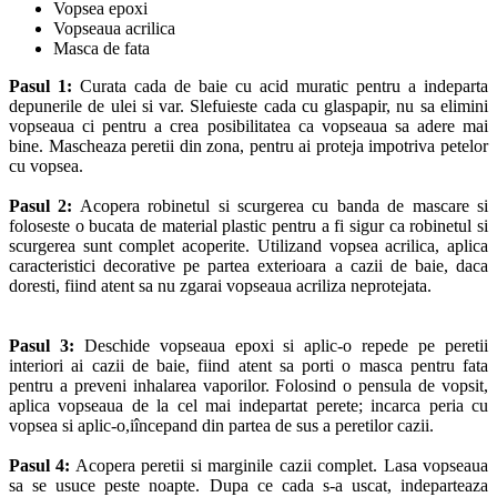
Vopsea epoxi
Vopseaua acrilica
Masca de fata
Pasul 1:
Curata cada de baie cu acid muratic pentru a indeparta
depunerile de ulei si var. Slefuieste cada cu glaspapir, nu sa elimini
vopseaua ci pentru a crea posibilitatea ca vopseaua sa adere mai
bine. Mascheaza peretii din zona, pentru ai proteja impotriva petelor
cu vopsea.
Pasul 2:
Acopera robinetul si scurgerea cu banda de mascare si
foloseste o bucata de material plastic pentru a fi sigur ca robinetul si
scurgerea sunt complet acoperite. Utilizand vopsea acrilica, aplica
caracteristici decorative pe partea exterioara a cazii de baie, daca
doresti, fiind atent sa nu zgarai vopseaua acriliza neprotejata.
Pasul 3:
Deschide vopseaua epoxi si aplic-o repede pe peretii
interiori ai cazii de baie, fiind atent sa porti o masca pentru fata
pentru a preveni inhalarea vaporilor. Folosind o pensula de vopsit,
aplica vopseaua de la cel mai indepartat perete; incarca peria cu
vopsea si aplic-o,iîncepand din partea de sus a peretilor cazii.
Pasul 4:
Acopera peretii si marginile cazii complet. Lasa vopseaua
sa se usuce peste noapte. Dupa ce cada s-a uscat, indeparteaza