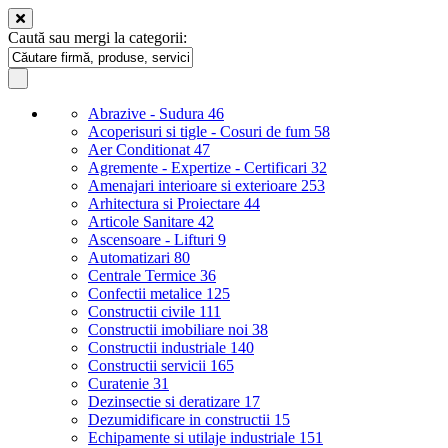
Caută sau mergi la categorii:
Abrazive - Sudura
46
Acoperisuri si tigle - Cosuri de fum
58
Aer Conditionat
47
Agremente - Expertize - Certificari
32
Amenajari interioare si exterioare
253
Arhitectura si Proiectare
44
Articole Sanitare
42
Ascensoare - Lifturi
9
Automatizari
80
Centrale Termice
36
Confectii metalice
125
Constructii civile
111
Constructii imobiliare noi
38
Constructii industriale
140
Constructii servicii
165
Curatenie
31
Dezinsectie si deratizare
17
Dezumidificare in constructii
15
Echipamente si utilaje industriale
151