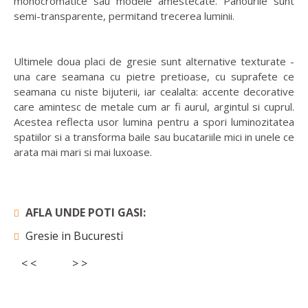
monocromatice sau modele amestecate. Panourile sunt
semi-transparente, permitand trecerea luminii.
Ultimele doua placi de gresie sunt alternative texturate -
una care seamana cu pietre pretioase, cu suprafete ce
seamana cu niste bijuterii, iar cealalta: accente decorative
care amintesc de metale cum ar fi aurul, argintul si cuprul.
Acestea reflecta usor lumina pentru a spori luminozitatea
spatiilor si a transforma baile sau bucatariile mici in unele ce
arata mai mari si mai luxoase.
AFLA UNDE POTI GASI:
Gresie in Bucuresti
< <
> >