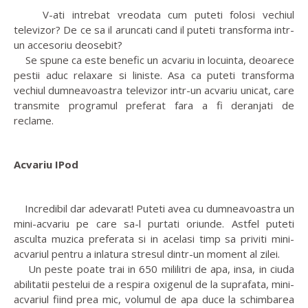
V-ati intrebat vreodata cum puteti folosi vechiul
televizor? De ce sa il aruncati cand il puteti transforma intr-
un accesoriu deosebit?
Se spune ca este benefic un acvariu in locuinta, deoarece
pestii aduc relaxare si liniste. Asa ca puteti transforma
vechiul dumneavoastra televizor intr-un acvariu unicat, care
transmite programul preferat fara a fi deranjati de
reclame.
Acvariu IPod
Incredibil dar adevarat! Puteti avea cu dumneavoastra un
mini-acvariu pe care sa-l purtati oriunde. Astfel puteti
asculta muzica preferata si in acelasi timp sa priviti mini-
acvariul pentru a inlatura stresul dintr-un moment al zilei.
Un peste poate trai in 650 mililitri de apa, insa, in ciuda
abilitatii pestelui de a respira oxigenul de la suprafata, mini-
acvariul fiind prea mic, volumul de apa duce la schimbarea