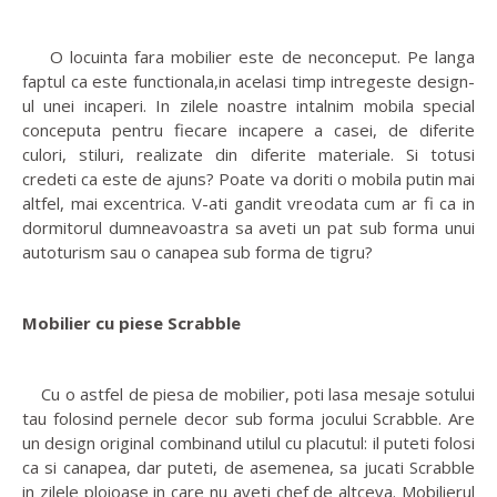
O locuinta fara mobilier este de neconceput. Pe langa
faptul ca este functionala,in acelasi timp intregeste design-
ul unei incaperi. In zilele noastre intalnim mobila special
conceputa pentru fiecare incapere a casei, de diferite
culori, stiluri, realizate din diferite materiale. Si totusi
credeti ca este de ajuns? Poate va doriti o mobila putin mai
altfel, mai excentrica. V-ati gandit vreodata cum ar fi ca in
dormitorul dumneavoastra sa aveti un pat sub forma unui
autoturism sau o canapea sub forma de tigru?
Mobilier cu piese Scrabble
Cu o astfel de piesa de mobilier, poti lasa mesaje sotului
tau folosind pernele decor sub forma jocului Scrabble. Are
un design original combinand utilul cu placutul: il puteti folosi
ca si canapea, dar puteti, de asemenea, sa jucati Scrabble
in zilele ploioase in care nu aveti chef de altceva. Mobilierul