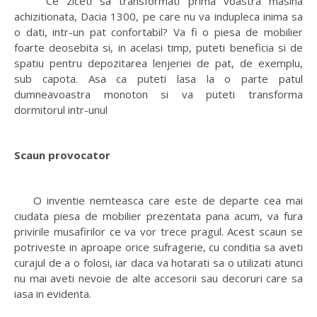
Ce ziceti sa transformati prima voastra masina
achizitionata, Dacia 1300, pe care nu va indupleca inima sa
o dati, intr-un pat confortabil? Va fi o piesa de mobilier
foarte deosebita si, in acelasi timp, puteti beneficia si de
spatiu pentru depozitarea lenjeriei de pat, de exemplu,
sub capota. Asa ca puteti lasa la o parte patul
dumneavoastra monoton si va puteti transforma
dormitorul intr-unul
Scaun provocator
O inventie nemteasca care este de departe cea mai
ciudata piesa de mobilier prezentata pana acum, va fura
privirile musafirilor ce va vor trece pragul. Acest scaun se
potriveste in aproape orice sufragerie, cu conditia sa aveti
curajul de a o folosi, iar daca va hotarati sa o utilizati atunci
nu mai aveti nevoie de alte accesorii sau decoruri care sa
iasa in evidenta.