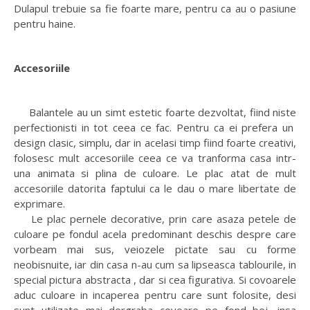
Dulapul trebuie sa fie foarte mare, pentru ca au o pasiune
pentru haine.
Accesoriile
Balantele au un simt estetic foarte dezvoltat, fiind niste
perfectionisti in tot ceea ce fac. Pentru ca ei prefera un
design clasic, simplu, dar in acelasi timp fiind foarte creativi,
folosesc mult accesoriile ceea ce va tranforma casa intr-
una animata si plina de culoare. Le plac atat de mult
accesoriile datorita faptului ca le dau o mare libertate de
exprimare.
Le plac pernele decorative, prin care asaza petele de
culoare pe fondul acela predominant deschis despre care
vorbeam mai sus, veiozele pictate sau cu forme
neobisnuite, iar din casa n-au cum sa lipseasca tablourile, in
special pictura abstracta , dar si cea figurativa. Si covoarele
aduc culoare in incaperea pentru care sunt folosite, desi
sunt utilizate mai dergraba covoare pe fond bej, insa