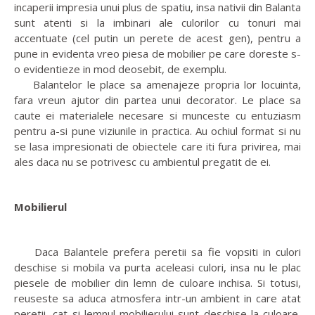
incaperii impresia unui plus de spatiu, insa nativii din Balanta
sunt atenti si la imbinari ale culorilor cu tonuri mai
accentuate (cel putin un perete de acest gen), pentru a
pune in evidenta vreo piesa de mobilier pe care doreste s-
o evidentieze in mod deosebit, de exemplu.
Balantelor le place sa amenajeze propria lor locuinta,
fara vreun ajutor din partea unui decorator. Le place sa
caute ei materialele necesare si munceste cu entuziasm
pentru a-si pune viziunile in practica. Au ochiul format si nu
se lasa impresionati de obiectele care iti fura privirea, mai
ales daca nu se potrivesc cu ambientul pregatit de ei.
Mobilierul
Daca Balantele prefera peretii sa fie vopsiti in culori
deschise si mobila va purta aceleasi culori, insa nu le plac
piesele de mobilier din lemn de culoare inchisa. Si totusi,
reuseste sa aduca atmosfera intr-un ambient in care atat
peretii, cat si lemnul mobilierului sunt deschise la culoare,