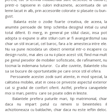
printr-o tapiserie in culori indraznete, accentuata de un
lemn lacuit in alb, prin accesoriile colorate si plasate cu bun-
gust.
Balanta este o zodie foarte creativa, de aceea, la
anumite perioade de timp schimba designul initial cu unul
total diferit. Ei merg, in general pe stilul clasic, insa pot
adopta si expune si alte stiluri cum ar fi avangardismul sau
chiar un stil incarcat, cel baroc, fara a le amesteca intre ele.
Nu va pune niciodata un obiect oriental intr-o incapere cu
design rustic, mai ales ca nu ii place acest stil, fiind mai mult
pe genul pieselor de mobilier sofisticate, de rafinament, nu
tocmai la indemana tuturor. Cu alte cuvinte, Balantele stiu
sa se bucure de oportunitatile pe care orice stil el ofera.
Persoanele acestei zodii sunt atente, in mod special, la
calitatea mobilei, atat in ceea ce priveste aspectul exterior
cat si gradul de confort oferit. Astfel, prefera canapelele
moi si mari, pentru care se poate odini in liniste.
Balantele prefera paturile mari, tip matrimonial, chiar
daca nu impart patul cu nimeni si bineinteles il
achizitioneaza cu baldachin, chiar daca nu este ieftin deloc.