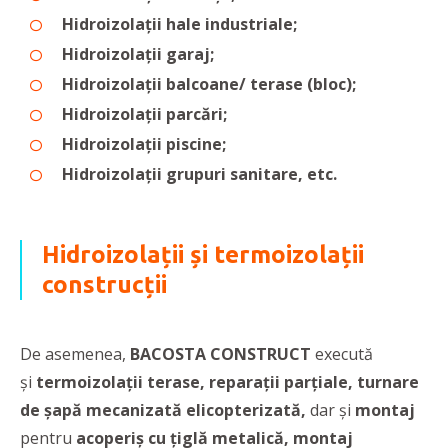
Hidroizolații hale industriale;
Hidroizolații garaj;
Hidroizolații balcoane/ terase (bloc);
Hidroizolații parcări;
Hidroizolații piscine;
Hidroizolații grupuri sanitare, etc.
Hidroizolații și termoizolații
construcții
De asemenea,
BACOSTA CONSTRUCT
execută
și
termoizolații terase, reparații parțiale, turnare
de șapă mecanizată elicopterizată,
dar și
montaj
pentru
acoperiș cu țiglă metalică,
montaj