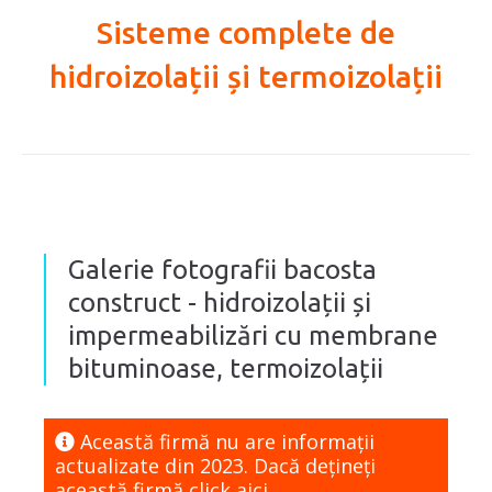
Sisteme complete de
hidroizolații și termoizolații
Galerie fotografii bacosta
construct - hidroizolații și
impermeabilizări cu membrane
bituminoase, termoizolații
Această firmă nu are informaţii
actualizate din 2023. Dacă dețineți
această firmă
click aici.