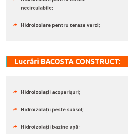
necirculabile;
Hidroizolare pentru terase verzi;
Lucrări BACOSTA CONSTRUCT:
Hidroizolații acoperișuri;
Hidroizolații peste subsol;
Hidroizolații bazine apă;