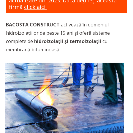
actualizate din 2023. Dacă dețineți această
firmă
click aici.
BACOSTA CONSTRUCT
activează în domeniul
hidroizolațiilor de peste 15 ani și oferă sisteme
complete de
hidroizolații și termoizolații
cu
membrană bituminoasă.