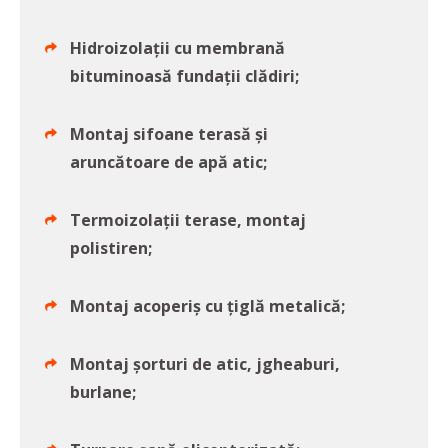
Hidroizolații cu membrană
bituminoasă fundații clădiri;
Montaj sifoane terasă și
aruncătoare de apă atic;
Termoizolații terase, montaj
polistiren;
Montaj acoperiș cu țiglă metalică;
Montaj șorturi de atic, jgheaburi,
burlane;