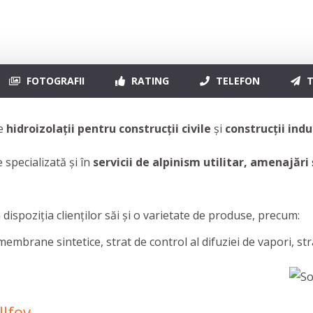
FOTOGRAFII
RATING
TELEFON
T
de
hidroizolații pentru construcții civile
și
construcții indu
 specializată și în
servicii de
alpinism utilitar, amenajări ș
dispoziţia clienţilor săi şi o varietate de produse, precum:
rane sintetice, strat de control al difuziei de vapori, strat
Ilfov