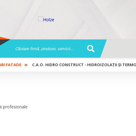
ARI FATADE
C.A.O. HIDRO CONSTRUCT - HIDROIZOLAŢII ŞI TERM
zolaţii şi termoizolaţii