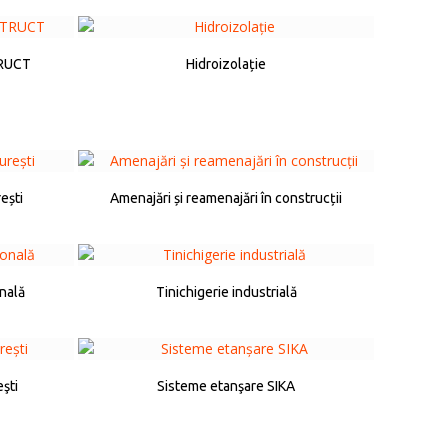
TRUCT
Hidroizolație
ești
Amenajări și reamenajări în construcții
onală
Tinichigerie industrială
eşti
Sisteme etanşare SIKA