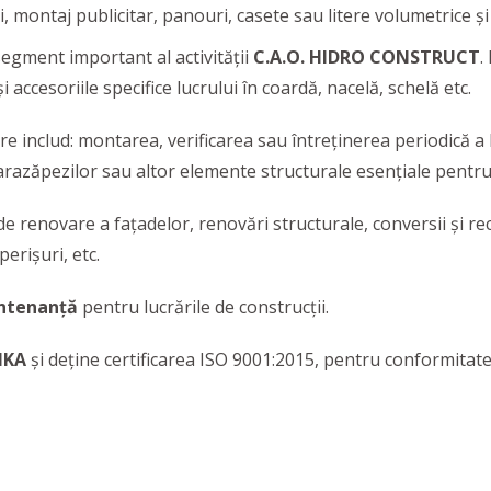
ri, montaj publicitar, panouri, casete sau litere volumetrice și
segment important al activității
C.A.O. HIDRO CONSTRUCT
.
accesoriile specifice lucrului în coardă, nacelă, schelă etc.
re includ: montarea, verificarea sau întreținerea periodică a
razăpezilor sau altor elemente structurale esențiale pentru 
de renovare a fațadelor, renovări structurale, conversii și rec
erișuri, etc.
ntenanță
pentru lucrările de construcții.
IKA
şi deţine certificarea ISO 9001:2015, pentru conformitate