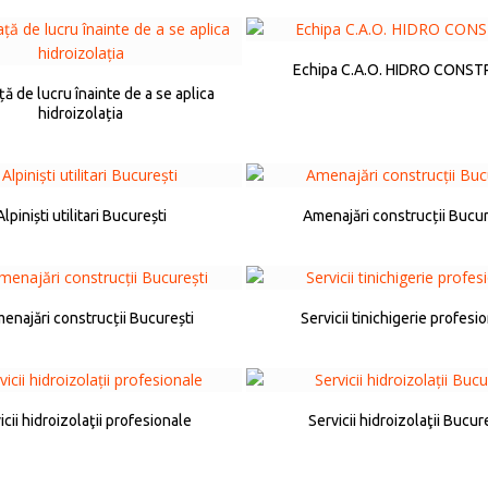
Echipa C.A.O. HIDRO CONS
ă de lucru înainte de a se aplica
hidroizolația
Alpiniști utilitari București
Amenajări construcții Bucur
enajări construcții București
Servicii tinichigerie profesi
icii hidroizolaţii profesionale
Servicii hidroizolaţii Bucur