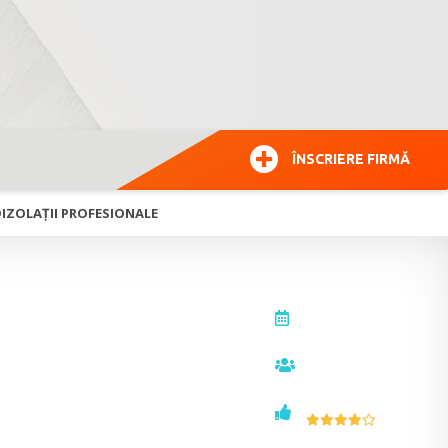
ÎNSCRIERE FIRMĂ
OIZOLAŢII PROFESIONALE
actualizat la
26.01.2026
vizualizări
10859
voturi
4