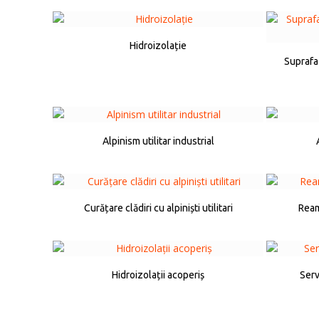
Hidroizolație
Suprafaț
Alpinism utilitar industrial
Curățare clădiri cu alpiniști utilitari
Ream
Hidroizolații acoperiș
Serv