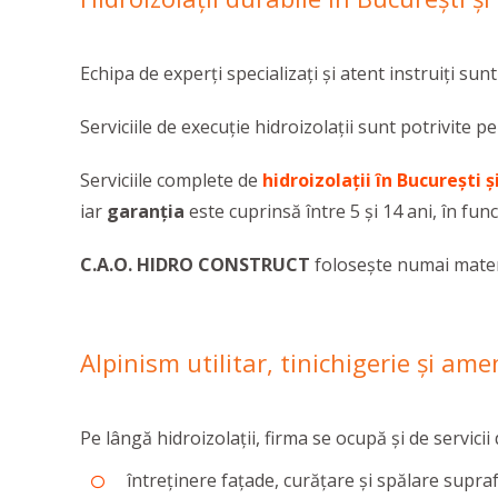
Echipa de experți specializați și atent instruiți sunt
Serviciile de execuţie hidroizolaţii sunt potrivite pe
Serviciile complete de
hidroizolații în București și
iar
garanția
este cuprinsă între 5 și 14 ani, în func
C.A.O. HIDRO CONSTRUCT
folosește numai materi
Alpinism utilitar, tinichigerie şi ame
Pe lângă hidroizolații, firma se ocupă și de servicii
întreținere fațade, curățare și spălare supr