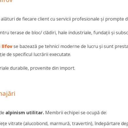
 alături de fiecare client cu servicii profesionale și prompte de
ntru terase de bloc/ clădiri, hale industriale, fundații şi subso
 Ilfov
se bazează pe tehnici moderne de lucru și sunt prestate
ție de specificul lucrării executate.
ale durabile, provenite din import.
najări
 de
alpinism utilitar.
Membrii echipei se ocupă de:
afețe vitrate (alucobond, marmură, travertin), îndepărtare de