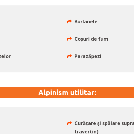
Burlanele
Coșuri de fum
zelor
Parazăpezi
Alpinism utilitar:
Curățare și spălare sup
travertin)