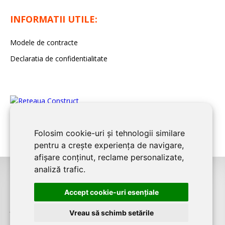
INFORMATII UTILE:
Modele de contracte
Declaratia de confidentialitate
Folosim cookie-uri și tehnologii similare
pentru a crește experiența de navigare,
afișare conținut, reclame personalizate,
analiză trafic.
©2026
BUCURESTI CONSTRUCT
este un serviciu de promovare online
Accept cookie-uri esenţiale
pentru firme. Proiect digital dezvoltat de
LIVE COMMUNICATIONS SRL
,
J12/4191/2006, RO19492087
Vreau să schimb setările