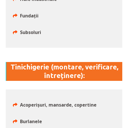
Fundații
Subsoluri
Tinichigerie (montare, verificare,
întreținere):
Acoperişuri, mansarde, copertine
Burlanele