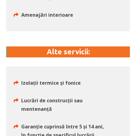
Amenajări interioare
Alte servicii:
Izolații termice și fonice
Lucrări de construcții sau
mentenanță
Garanție cuprinsă între 5 și 14 ani,
în funcție de specificul lucrării