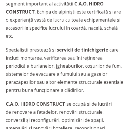
segment important al activității
C.A.O. HIDRO
CONSTRUCT
. Echipa de alpiniști este certificată și are
o experiență vastă de lucru cu toate echipamentele și
accesoriile specifice lucrului în coardă, nacelă, schelă
etc.
Specialiștii prestează și
servicii de tinichigerie
care
includ: montarea, verificarea sau întreținerea
periodică a burlanelor, jgheaburilor, coșurilor de fum,
sistemelor de evacuare a fumului sau a gazelor,
parazăpezilor sau altor elemente structurale esențiale
pentru buna funcționare a clădirilor.
C.A.O. HIDRO CONSTRUCT
se ocupă și de lucrări
de renovare a fațadelor, renovări structurale,
conversii și reconfigurări, optimizări de spații,
amenajări și renovări hoteliere, recondiționări