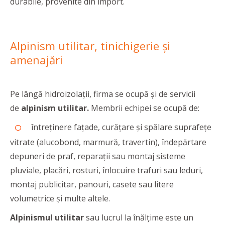
durabile, provenite din import.
Alpinism utilitar, tinichigerie şi
amenajări
Pe lângă hidroizolații, firma se ocupă și de servicii
de
alpinism utilitar.
Membrii echipei se ocupă de:
întreținere fațade, curățare și spălare suprafețe
vitrate (alucobond, marmură, travertin), îndepărtare
depuneri de praf, reparații sau montaj sisteme
pluviale, placări, rosturi, înlocuire trafuri sau leduri,
montaj publicitar, panouri, casete sau litere
volumetrice și multe altele.
Alpinismul utilitar
sau lucrul la înălțime este un