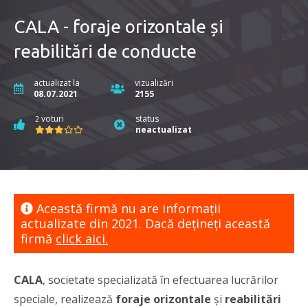
CALA - foraje orizontale și
reabilitări de conducte
actualizat la
vizualizări
08.07.2021
2155
voturi
status
2
neactualizat
Această firmă nu are informaţii
actualizate din 2021. Dacă dețineți această
firmă
click aici.
CALA
, societate specializată în efectuarea lucrărilor
speciale, realizează
foraje orizontale
și
reabilitări