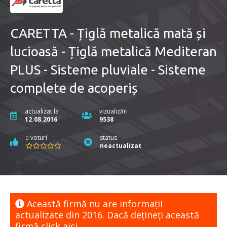
CARETTA - Țiglă metalică mată și
lucioasă - Țiglă metalică Mediteran
PLUS - Sisteme pluviale - Sisteme
complete de acoperiș
actualizat la
vizualizări
12.08.2016
9538
voturi
status
0
neactualizat
Această firmă nu are informaţii
actualizate din 2016. Dacă dețineți această
firmă
click aici.