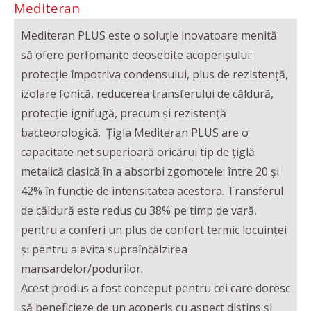
Mediteran
Mediteran PLUS este o soluție inovatoare menită
să ofere perfomanțe deosebite acoperișului:
protecție împotriva condensului, plus de rezistență,
izolare fonică, reducerea transferului de căldură,
protecție ignifugă, precum și rezistență
bacteorologică. Țigla Mediteran PLUS are o
capacitate net superioară oricărui tip de țiglă
metalică clasică în a absorbi zgomotele: între 20 și
42% în funcție de intensitatea acestora. Transferul
de căldură este redus cu 38% pe timp de vară,
pentru a conferi un plus de confort termic locuinței
și pentru a evita supraîncălzirea
mansardelor/podurilor.
Acest produs a fost conceput pentru cei care doresc
să beneficieze de un acoperiș cu aspect distins și