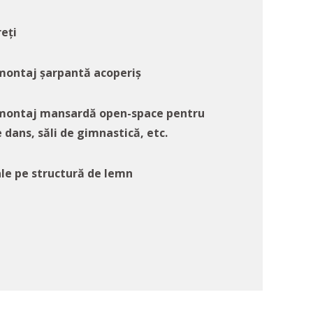
reți
 montaj șarpantă acoperiș
i montaj mansardă open-space pentru
e dans, săli de gimnastică, etc.
ale pe structură de lemn