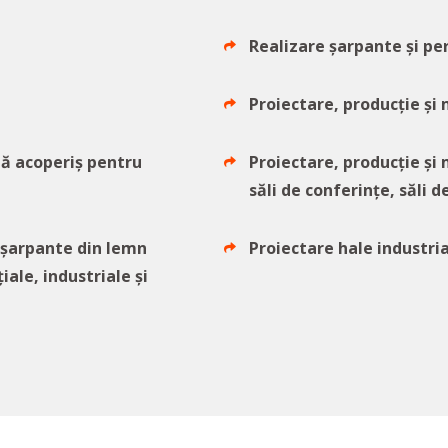
Realizare șarpante și pe
Proiectare, producție și
ă acoperiș pentru
Proiectare, producție ș
săli de conferințe, săli d
/șarpante din lemn
Proiectare hale industri
iale, industriale și