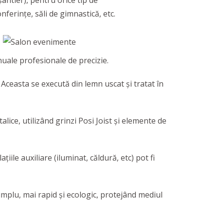
șantier), pentru orice tip de
nferințe, săli de gimnastică, etc.
nuale profesionale de precizie.
 Aceasta se execută din lemn uscat și tratat în
ce, utilizând grinzi Posi Joist și elemente de
iile auxiliare (iluminat, căldură, etc) pot fi
 simplu, mai rapid și ecologic, protejând mediul