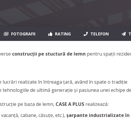
FOTOGRAFII
RATING
TELEFON
T
iverse
construcții pe stuctură de lemn
pentru spații rezidenț
crări realizate în întreaga țară, având în spate o tradiție
 tehnologiile de ultimă generație și pasiunea unei echipe de 
nstrucție pe baza de lemn,
CASE A PLUS
realizează:
 vacanță, cabane, căsuțe, etc.),
șarpante industrializate în