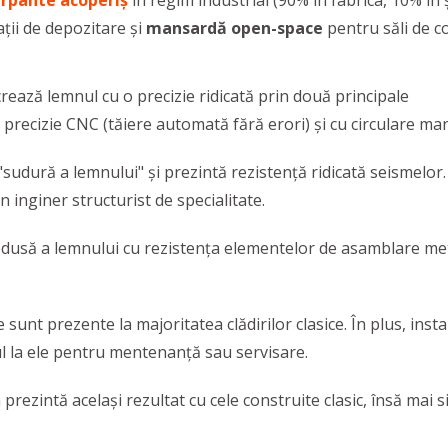
arpante acoperiș
în regim industrial (90% în fabrica, 10% în 
ții de depozitare și
mansardă open-space
pentru săli de co
rează lemnul cu o precizie ridicată prin două principale
 precizie CNC (tăiere automată fără erori) și cu circulare ma
"sudură a lemnului" și prezintă rezistență ridicată seismelor.
 inginer structurist de specialitate.
usă a lemnului cu rezistența elementelor de asamblare metali
unt prezente la majoritatea clădirilor clasice. În plus, instalaț
sul la ele pentru mentenanță sau servisare.
n prezintă același rezultat cu cele construite clasic, însă mai