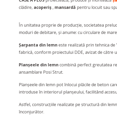
CASE A PLUS
proiectează, produce și montează
ș
clădire,
acoperiș
,
mansardă
pentru locuit sau spa
În unitatea proprie de producție, societatea preluc
moduri de debitare, și anume: cu circulare de mare
Șarpanta din lemn
este realizată prin tehnica de 
fabrică, conform proiectului DDE, avizat de către un
Planșeele din lemn
combină perfect greutatea red
ansamblare Posi Strut.
Planșeele din lemn pot înlocui plăcile de beton care s
introduse în interiorul planșeului, facilitând acce
Astfel, construcțiile realizate pe structură din lem
înconjurător.