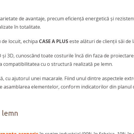
arietate de avantaje, precum eficiență energetică și rezistență
izate în totalitate.
 de locuit, echipa
CASE A PLUS
este alături de clienții săi de
2D și 3D, cunoscând toate costurile încă din faza de proiectare,
a compatibilitatea cu o structură realizată pe lemn.
ă, cu ajutorul unei macarale. Fiind unul dintre aspectele extr
pe asamblarea elementelor, conform indicatorilor din planul de
n lemn