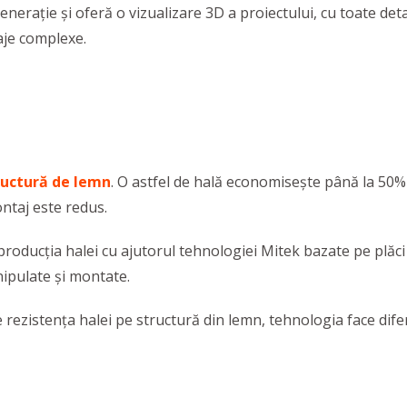
nerație și oferă o vizualizare 3D a proiectului, cu toate deta
saje complexe.
tructură de lemn
. O astfel de hală economisește până la 50% 
ontaj este redus.
producția halei cu ajutorul tehnologiei Mitek bazate pe plăci
ipulate și montate.
e rezistența halei pe structură din lemn, tehnologia face dife