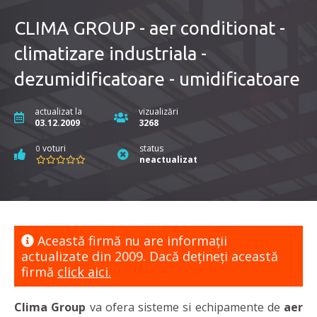
CLIMA GROUP - aer conditionat -
climatizare industriala -
dezumidificatoare - umidificatoare
actualizat la
vizualizări
03.12.2009
3268
voturi
status
0
neactualizat
Această firmă nu are informaţii
actualizate din 2009. Dacă dețineți această
firmă
click aici.
Clima Group
va ofera sisteme si echipamente de
aer