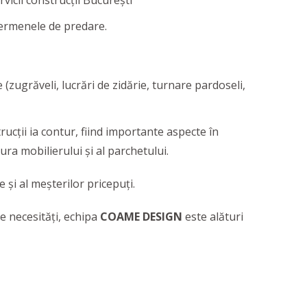
 termenele de predare.
re (zugrăveli, lucrări de zidărie, turnare pardoseli,
ucții ia contur, fiind importante aspecte în
ra mobilierului și al parchetului.
 și al meșterilor pricepuți.
e necesități, echipa
COAME DESIGN
este alături