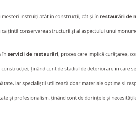
șteri instruiți atât în construcții, cât și în
restaurări de
 ca țintă conservarea structurii și al aspectului unui monumen
ă în
servicii de restaurări
, proces care implică curățarea, con
i construcției, ținând cont de stadiul de deteriorare în care se
ăinătate, iar specialiștii utilizează doar materiale optime și 
ate și profesionalism, ținând cont de dorințele și necesitățile