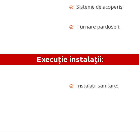
Sisteme de acoperiș;
Turnare pardoseli;
Execuție instalații:
Instalații sanitare;