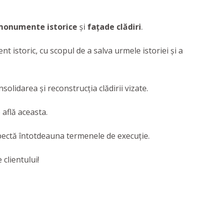
 monumente istorice
și
fațade clădiri
.
t istoric, cu scopul de a salva urmele istoriei și a
solidarea și reconstrucția clădirii vizate.
 află aceasta.
respectă întotdeauna termenele de execuție.
 clientului!