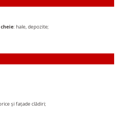
 cheie
: hale, depozite;
ce și fațade clădiri;