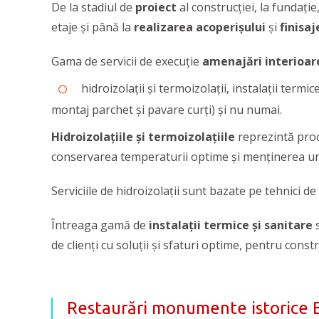
De la stadiul de
proiect
al construcției, la fundați
etaje și până la
realizarea acoperișului
și
finisaj
Gama de servicii de execuție
amenajări interioar
hidroizolații și termoizolații, instalații termi
montaj parchet și pavare curți) și nu numai.
Hidroizolațiile și termoizolațiile
reprezintă proce
conservarea temperaturii optime și menținerea unui
Serviciile de hidroizolații sunt bazate pe tehnici d
Întreaga gamă de
instalații termice și sanitare
s
de clienți cu soluții și sfaturi optime, pentru const
Restaurări monumente istorice 