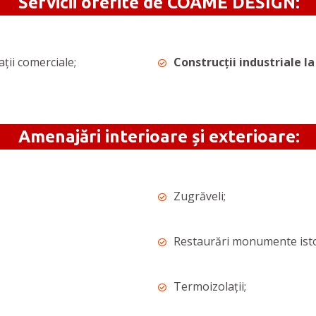
Servicii oferite de COAME DESIGN:
pații comerciale;
Construcții industriale la
Amenajări interioare și exterioare:
Zugrăveli;
Restaurări monumente istori
Termoizolații;