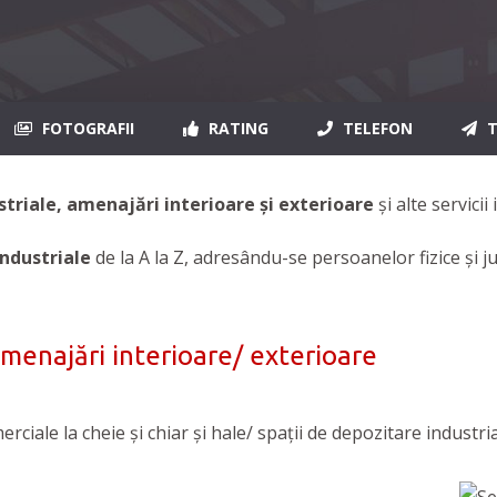
FOTOGRAFII
RATING
TELEFON
T
dustriale, amenajări interioare și exterioare
și alte servicii
 industriale
de la A la Z, adresându-se persoanelor fizice și ju
 amenajări interioare/ exterioare
erciale la cheie și chiar și hale/ spații de depozitare industria