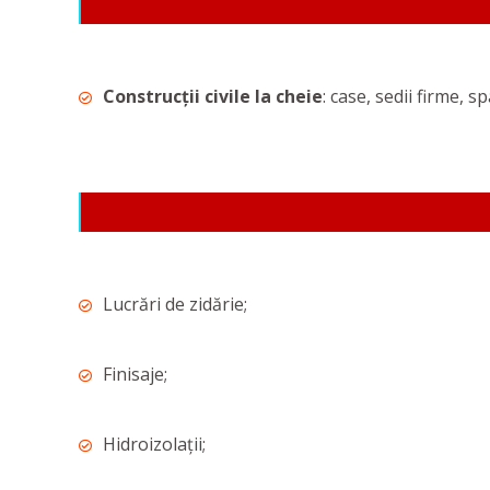
Construcții civile la cheie
: case, sedii firme, s
Lucrări de zidărie;
Finisaje;
Hidroizolații;