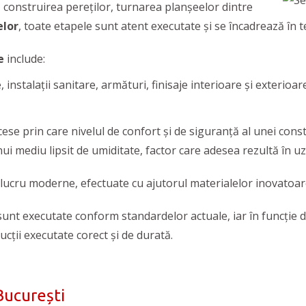
e, construirea pereților, turnarea planșeelor dintre
elor
, toate etapele sunt atent executate și se încadrează în
e
include:
ce, instalații sanitare, armături, finisaje interioare și exterioa
se prin care nivelul de confort și de siguranță al unei constr
 mediu lipsit de umiditate, factor care adesea rezultă în uzu
e lucru moderne, efectuate cu ajutorul materialelor inovatoare
unt executate conform standardelor actuale, iar în funcție d
rucții executate corect și de durată.
București