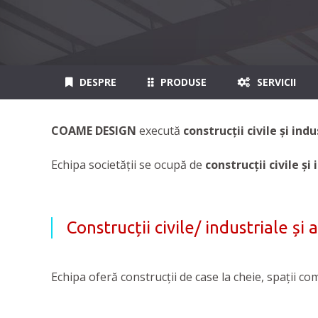
DESPRE
PRODUSE
SERVICII
COAME DESIGN
execută
construcții civile și in
Echipa societății
se ocupă de
construcții civile și
Construcții civile/ industriale și
Echipa oferă construcții de case la cheie, spații com