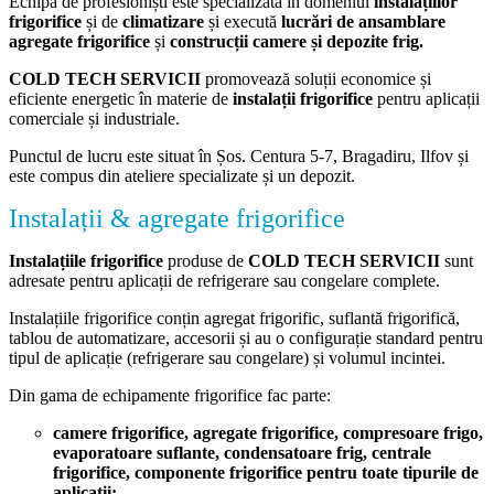
Echipa de profesioniști este specializată în domeniul
instalațiilor
frigorifice
și de
climatizare
și execută
lucrări de ansamblare
agregate frigorifice
și
construcții camere și depozite frig.
COLD TECH SERVICII
promovează soluții economice și
eficiente energetic în materie de
instalații frigorifice
pentru aplicații
comerciale și industriale.
Punctul de lucru este situat în Șos. Centura 5-7, Bragadiru, Ilfov și
este compus din ateliere specializate și un depozit.
Instalații & agregate frigorifice
Instalațiile frigorifice
produse de
COLD TECH
SERVICII
sunt
adresate pentru aplicații de refrigerare sau congelare complete.
Instalațiile frigorifice conțin agregat frigorific, suflantă frigorifică,
tablou de automatizare, accesorii și au o configurație standard pentru
tipul de aplicație (refrigerare sau congelare) și volumul incintei.
Din gama de echipamente frigorifice fac parte:
camere frigorifice, agregate frigorifice, compresoare frigo,
evaporatoare suflante, condensatoare frig, centrale
frigorifice,
componente frigorifice
pentru toate tipurile de
aplicații;