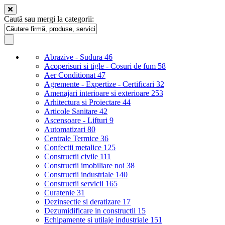
Caută sau mergi la categorii:
Abrazive - Sudura
46
Acoperisuri si tigle - Cosuri de fum
58
Aer Conditionat
47
Agremente - Expertize - Certificari
32
Amenajari interioare si exterioare
253
Arhitectura si Proiectare
44
Articole Sanitare
42
Ascensoare - Lifturi
9
Automatizari
80
Centrale Termice
36
Confectii metalice
125
Constructii civile
111
Constructii imobiliare noi
38
Constructii industriale
140
Constructii servicii
165
Curatenie
31
Dezinsectie si deratizare
17
Dezumidificare in constructii
15
Echipamente si utilaje industriale
151