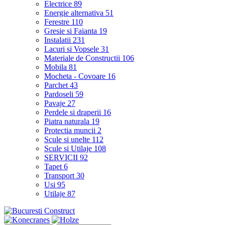
Electrice
89
Energie alternativa
51
Ferestre
110
Gresie si Faianta
19
Instalatii
231
Lacuri si Vopsele
31
Materiale de Constructii
106
Mobila
81
Mocheta - Covoare
16
Parchet
43
Pardoseli
59
Pavaje
27
Perdele si draperii
16
Piatra naturala
19
Protectia muncii
2
Scule si unelte
112
Scule si Utilaje
108
SERVICII
92
Tapet
6
Transport
30
Usi
95
Utilaje
87