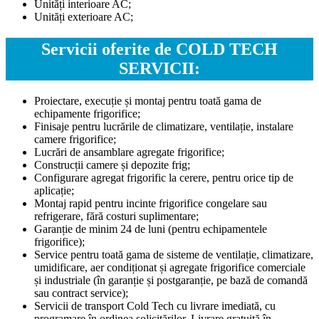
Unități interioare AC;
Unități exterioare AC;
Servicii oferite de COLD TECH
SERVICII:
Proiectare, execuție și montaj pentru toată gama de
echipamente frigorifice;
Finisaje pentru lucrările de climatizare, ventilație, instalare
camere frigorifice;
Lucrări de ansamblare agregate frigorifice;
Construcții camere și depozite frig;
Configurare agregat frigorific la cerere, pentru orice tip de
aplicație;
Montaj rapid pentru incinte frigorifice congelare sau
refrigerare, fără costuri suplimentare;
Garanție de minim 24 de luni (pentru echipamentele
frigorifice);
Service pentru toată gama de sisteme de ventilație, climatizare,
umidificare, aer condiționat și agregate frigorifice comerciale
și industriale (în garanție și postgaranție, pe bază de comandă
sau contract service);
Servicii de transport Cold Tech cu livrare imediată, cu
programare în ordinea solicitărilor. Livrare gratuită în