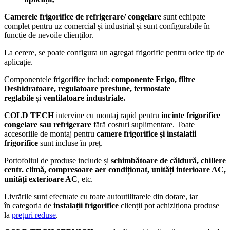
Camerele frigorifice de refrigerare/ congelare
sunt echipate
complet pentru uz comercial și industrial și sunt configurabile în
funcție de nevoile clienților.
La cerere, se poate configura un agregat frigorific pentru orice tip de
aplicație.
Componentele frigorifice includ:
componente Frigo, filtre
Deshidratoare, regulatoare presiune, termostate
reglabile
și
ventilatoare industriale.
COLD TECH
intervine cu montaj rapid pentru
incinte frigorifice
congelare
sau refrigerare
fără costuri suplimentare. Toate
accesoriile de montaj pentru
camere frigorifice și instalatii
frigorifice
sunt incluse în preț.
Portofoliul de produse include și
schimbătoare de căldură, chillere
centr. climă, compresoare aer condiționat, unități interioare AC,
unități exterioare AC
, etc.
Livrările sunt efectuate cu toate autoutilitarele din dotare,
iar
în categoria de
instalații frigorifice
clienții pot achiziționa produse
la
prețuri reduse
.