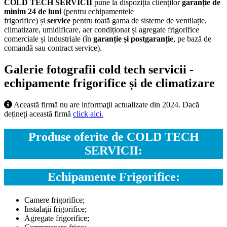
COLD TECH SERVICII
pune la dispoziția clienților
garanție de
minim 24 de luni
(pentru echipamentele
frigorifice) și
service
pentru toată gama de sisteme de ventilație,
climatizare, umidificare, aer condiționat și agregate frigorifice
comerciale și industriale (în
garanție și postgaranție
, pe bază de
comandă sau contract service).
Galerie fotografii cold tech servicii -
echipamente frigorifice și de climatizare
Această firmă nu are informaţii actualizate din 2024. Dacă
dețineți această firmă
click aici.
Produse oferite de COLD TECH
SERVICII:
Echipamente Frigorifice:
Camere frigorifice;
Instalații frigorifice;
Agregate frigorifice;