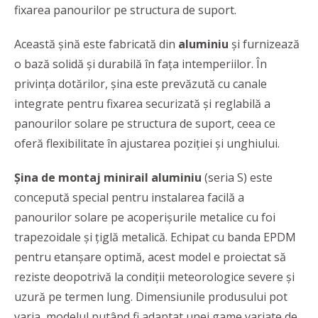
fixarea panourilor pe structura de suport.
Această șină este fabricată din
aluminiu
și furnizează
o bază solidă și durabilă în fața intemperiilor. În
privința dotărilor, șina este prevăzută cu canale
integrate pentru fixarea securizată și reglabilă a
panourilor solare pe structura de suport, ceea ce
oferă flexibilitate în ajustarea poziției și unghiului.
Șina de montaj minirail aluminiu
(seria S) este
concepută special pentru instalarea facilă a
panourilor solare pe acoperișurile metalice cu foi
trapezoidale și țiglă metalică. Echipat cu banda EPDM
pentru etanșare optimă, acest model e proiectat să
reziste deopotrivă la condiții meteorologice severe și
uzură pe termen lung. Dimensiunile produsului pot
varia, modelul putând fi adaptat unei game variate de