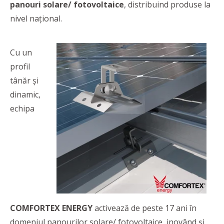
panouri solare/ fotovoltaice
, distribuind produse la
nivel național.
Cu un
profil
tânăr și
dinamic,
echipa
COMFORTEX ENERGY
activează de peste 17 ani în
domeniul panourilor solare/ fotovoltaice, inovând și