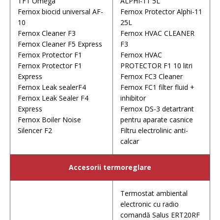
TF1 Omega
ALPHI-11 5L
Fernox biocid universal AF-
Fernox Protector Alphi-11
10
25L
Fernox Cleaner F3
Fernox HVAC CLEANER
Fernox Cleaner F5 Express
F3
Fernox Protector F1
Fernox HVAC
Fernox Protector F1
PROTECTOR F1 10 litri
Express
Fernox FC3 Cleaner
Fernox Leak sealerF4
Fernox FC1 filter fluid +
Fernox Leak Sealer F4
inhibitor
Express
Fernox DS-3 detartrant
Fernox Boiler Noise
pentru aparate casnice
Silencer F2
Filtru electrolinic anti-
calcar
Accesorii termoreglare
Termostat ambiental
electronic cu radio
comandă Salus ERT20RF