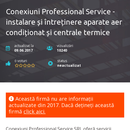
Conexiuni Professional Service -
instalare și întreținere aparate aer
condiționat și centrale termice
actualizat la
vizualizări
09.06.2017
10240
voturi
status
0
neactualizat
Această firmă nu are informaţii
actualizate din 2017. Dacă dețineți această
firmă
click aici.
Conexiuni Professional Service SRL oferă servicii