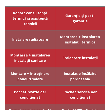
Raport consultanță
Garanție și post-
termică și asistență
garanție
tehnică
Montarea + instalarea
Instalare radiatoare
instalații termice
Montarea + instalarea
Proiectare instalații
instalații
sanitare
Montare + întreținere
Instalație încălzire
panouri solare
pardoseală
Pachet revizie aer
Pachet service aer
condiționat
condiționat