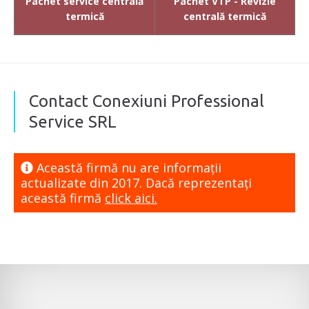
Pachet service centrală
Pachet VTP - Revizie
termică
centrală termică
Contact Conexiuni Professional
Service SRL
Această firmă nu are informaţii
actualizate din 2017. Dacă reprezentaţi
această firmă
click aici.