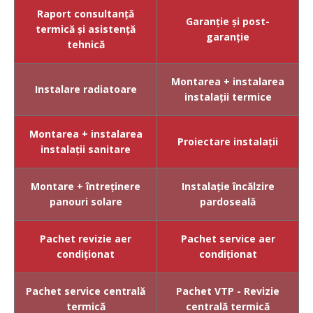
Raport consultanță
Garanție și post-
termică și asistență
garanție
tehnică
Montarea + instalarea
Instalare radiatoare
instalații termice
Montarea + instalarea
Proiectare instalații
instalații
sanitare
Montare + întreținere
Instalație încălzire
panouri solare
pardoseală
Pachet revizie aer
Pachet service aer
condiționat
condiționat
Pachet service centrală
Pachet VTP - Revizie
termică
centrală termică