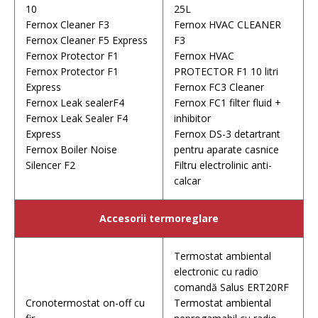
10
25L
Fernox Cleaner F3
Fernox HVAC CLEANER
Fernox Cleaner F5 Express
F3
Fernox Protector F1
Fernox HVAC
Fernox Protector F1
PROTECTOR F1 10 litri
Express
Fernox FC3 Cleaner
Fernox Leak sealerF4
Fernox FC1 filter fluid +
Fernox Leak Sealer F4
inhibitor
Express
Fernox DS-3 detartrant
Fernox Boiler Noise
pentru aparate casnice
Silencer F2
Filtru electrolinic anti-
calcar
Accesorii termoreglare
Termostat ambiental
electronic cu radio
comandă Salus ERT20RF
Cronotermostat on-off cu
Termostat ambiental