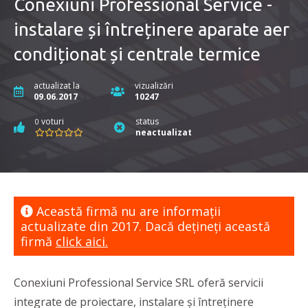
Conexiuni Professional Service -
instalare și întreținere aparate aer
condiționat și centrale termice
actualizat la
vizualizări
09.06.2017
10247
voturi
status
0
neactualizat
Această firmă nu are informaţii
actualizate din 2017. Dacă dețineți această
firmă
click aici.
Conexiuni Professional Service SRL oferă servicii
integrate de proiectare, instalare și întreținere